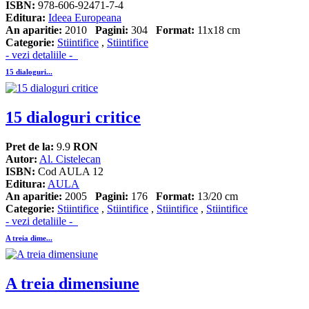
ISBN:
978-606-92471-7-4
Editura:
Ideea Europeana
An aparitie:
2010
Pagini:
304
Format:
11x18 cm
Categorie:
Stiintifice
,
Stiintifice
- vezi detaliile -
15 dialoguri...
15 dialoguri critice
Pret de la:
9.9
RON
Autor:
Al. Cistelecan
ISBN:
Cod AULA 12
Editura:
AULA
An aparitie:
2005
Pagini:
176
Format:
13/20 cm
Categorie:
Stiintifice
,
Stiintifice
,
Stiintifice
,
Stiintifice
- vezi detaliile -
A treia dime...
A treia dimensiune