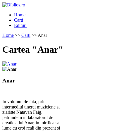
Home
Carti
Edituri
Home
>>
Carti
>> Anar
Cartea "Anar"
Anar
In volumul de fata, prin
intermediul tinerei muziciene si
ziariste Natavan Faig,
patrundem in laboratorul de
creatie a lui Anar, in mirifica sa
lume cu eroi reali din prezent si