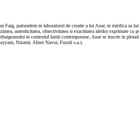
n Faig, patrundem in laboratorul de creatie a lui Anar, in mirifica sa lum
funzimea, autenticitatea, obiectivitatea si exactitatea ideilor exprimate cu p
Azerbaigeanului in contextul lumii contemporane, Anar se inscrie in pleiad
 Khayyam, Nizami, Aliser Navoi, Fuzuli s.a.).