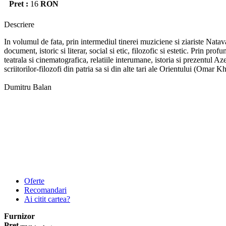
Pret :
16
RON
Descriere
In volumul de fata, prin intermediul tinerei muziciene si ziariste Natava
document, istoric si literar, social si etic, filozofic si estetic. Prin pro
teatrala si cinematografica, relatiile interumane, istoria si prezentul 
scriitorilor-filozofi din patria sa si din alte tari ale Orientului (Omar
Dumitru Balan
Oferte
Recomandari
Ai citit cartea?
Furnizor
Pret