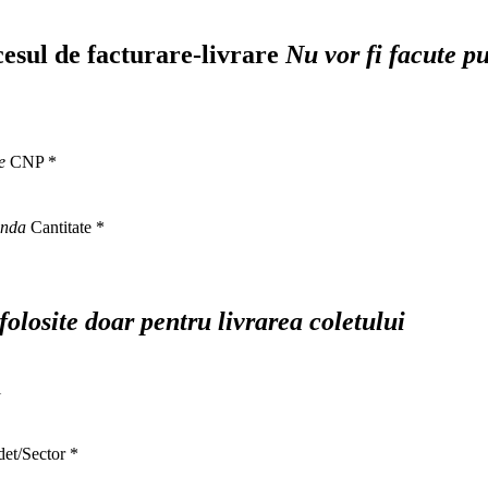
ocesul de facturare-livrare
Nu vor fi facute p
e
CNP
*
anda
Cantitate
*
 folosite doar pentru livrarea coletului
l
det/Sector
*