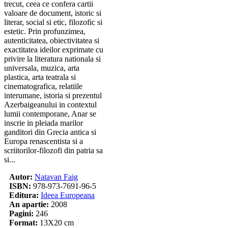
trecut, ceea ce confera cartii
valoare de document, istoric si
literar, social si etic, filozofic si
estetic. Prin profunzimea,
autenticitatea, obiectivitatea si
exactitatea ideilor exprimate cu
privire la literatura nationala si
universala, muzica, arta
plastica, arta teatrala si
cinematografica, relatiile
interumane, istoria si prezentul
Azerbaigeanului in contextul
lumii contemporane, Anar se
inscrie in pleiada marilor
ganditori din Grecia antica si
Europa renascentista si a
scriitorilor-filozofi din patria sa
si...
Autor:
Natavan Faig
ISBN:
978-973-7691-96-5
Editura:
Ideea Europeana
An apartie:
2008
Pagini:
246
Format:
13X20 cm