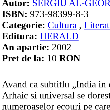
Autor:
SERGIU AL-GEO
ISBN:
973-98399-8-3
Categorie:
Cultura
,
Litera
Editura:
HERALD
An apartie:
2002
Pret de la:
10
RON
Avand ca subtitlu „India in 
Arhaic si universal se dorest
numeroaselor ecouri pe care 