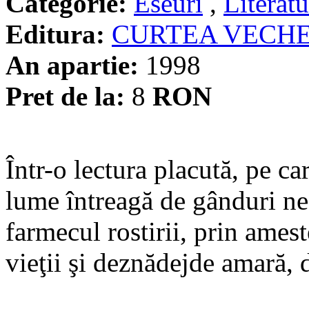
Categorie:
Eseuri
,
Literatu
Editura:
CURTEA VECHE
An apartie:
1998
Pret de la:
8
RON
Într-o lectura placută, pe ca
lume întreagă de gânduri ne
farmecul rostirii, prin amest
vieţii şi deznădejde amară, d