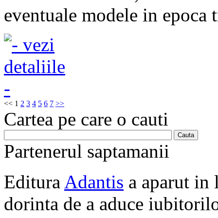
eventuale modele in epoca tr
<<
1
2
3
4
5
6
7
>>
Cartea pe care o cauti
Partenerul saptamanii
Editura
Adantis
a aparut in 
dorinta de a aduce iubitorilo