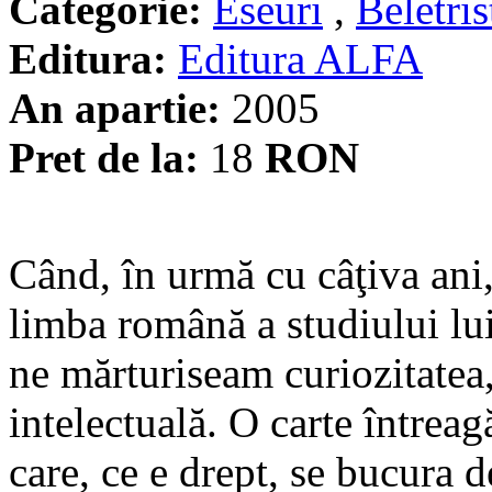
Categorie:
Eseuri
,
Beletris
Editura:
Editura ALFA
An apartie:
2005
Pret de la:
18
RON
Când, în urmă cu câţiva ani,
limba română a studiului lu
ne mărturiseam curiozitatea
intelectuală. O carte întrea
care, ce e drept, se bucura de