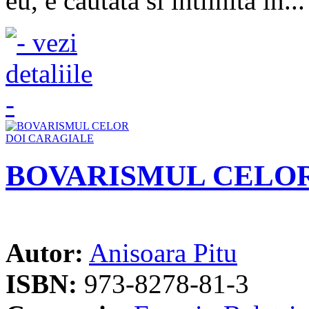
eu, e cautata si intilnita in...
BOVARISMUL CELOR
Autor:
Anisoara Pitu
ISBN:
973-8278-81-3