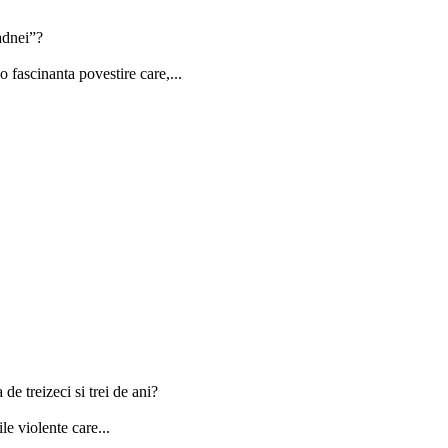
adnei”?
 fascinanta povestire care,...
e treizeci si trei de ani?
e violente care...