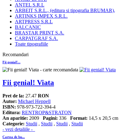
ANTEL S.R.L
ARBEIT S.R.L., (editura si tipografia BRUMAR),
ARTINKS IMPEX S.R.L.
ARTPRESS S.R.L
BALCANIC
BRASTAR PRINT S.A.
CARPATGRAF S.A.
Toate tipografiile
Recomandari
Fii genial!...
Fii genial! Viata
Pret de la:
27.47
RON
Autor:
Michael Heppell
ISBN:
978-973-722-394-4
Editura:
RENTROP&STRATON
An aparitie:
2009
Pagini:
336
Format:
14,5 x 20,5 cm
Categorie:
Studii
,
Studii
,
Studii
,
Studii
- vezi detaliile -
Cartea de bu...