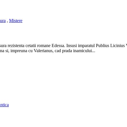
ura
,
Mistere
ura rezistenta cetatii romane Edessa. Insusi imparatul Publius Licinius V
ana si, impreuna cu Valerianus, cad prada inamicului...
antica