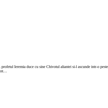
, profetul Ieremia duce cu sine Chivotul aliantei si-l ascunde intr-o pes
eant…