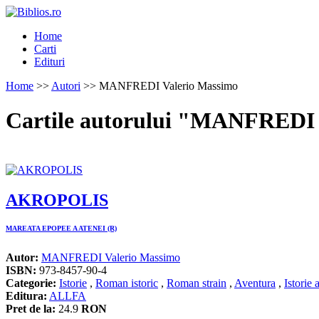
Home
Carti
Edituri
Home
>>
Autori
>> MANFREDI Valerio Massimo
Cartile autorului "MANFREDI 
AKROPOLIS
MAREATA EPOPEE A ATENEI (R)
Autor:
MANFREDI Valerio Massimo
ISBN:
973-8457-90-4
Categorie:
Istorie
,
Roman istoric
,
Roman strain
,
Aventura
,
Istorie 
Editura:
ALLFA
Pret de la:
24.9
RON