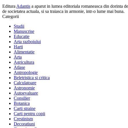
Editura
Adantis
a aparut in lumea editoriala romaneasca din dorinta de a
de societatea actuala, si sa traiasca in armonie, intr-o lume mai buna.
Categorii
Studii
Manuscrise
Educatie
Arta razboiului
Harti
Alimentatie
Arta
Agricultura
Atlase
Antropologie
Beletristica si critica
Calculatoare
Astronomie
Autoevaluare
Consilier
Botanica
Carti straine
Carti pentru copii
Crestinism
Decoratiuni