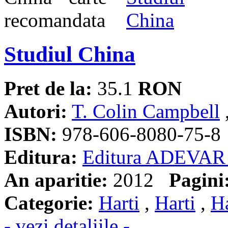
Studiul China
Pret de la:
35.1
RON
Autori:
T. Colin Campbell
ISBN:
978-606-8080-75-8
Editura:
Editura ADEVAR
An aparitie:
2012
Pagini
Categorie:
Harti
,
Harti
,
Ha
- vezi detaliile -