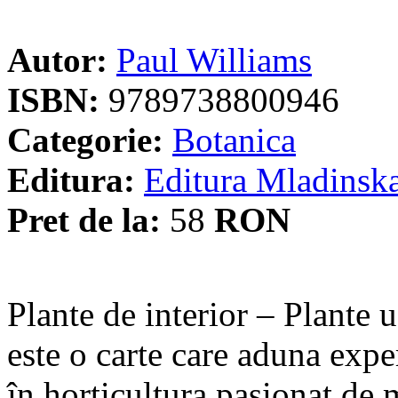
Autor:
Paul Williams
ISBN:
9789738800946
Categorie:
Botanica
Editura:
Editura Mladinsk
Pret de la:
58
RON
Plante de interior – Plante 
este o carte care aduna expe
în horticultura pasionat de 