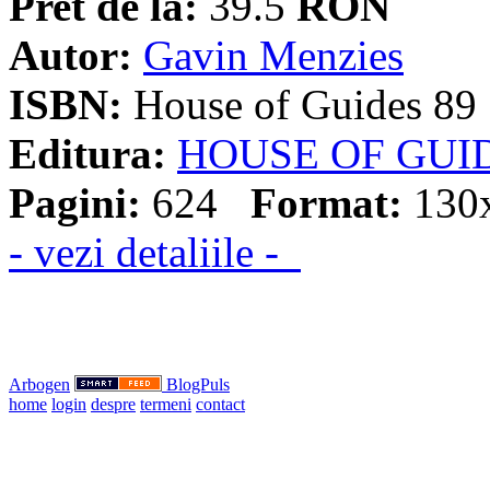
Pret de la:
39.5
RON
Autor:
Gavin Menzies
ISBN:
House of Guides 89
Editura:
HOUSE OF GUI
Pagini:
624
Format:
130
- vezi detaliile -
Arbogen
BlogPuls
home
login
despre
termeni
contact