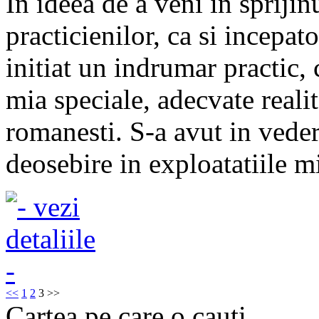
In ideea de a veni in sprijin
practicienilor, ca si incepa
initiat un indrumar practic,
mia speciale, adecvate reali
romanesti. S-a avut in vede
deosebire in exploatatiile mic
<<
1
2
3
>>
Cartea pe care o cauti