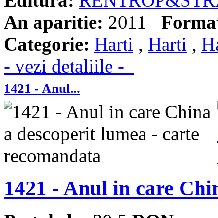
Editura:
RENTROP&STR
An aparitie:
2011
Forma
Categorie:
Harti
,
Harti
,
Ha
- vezi detaliile -
1421 - Anul...
1421 - Anul in care Chi