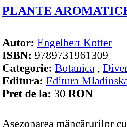
PLANTE AROMATIC
Autor:
Engelbert Kotter
ISBN:
9789731961309
Categorie:
Botanica
,
Dive
Editura:
Editura Mladinsk
Pret de la:
30
RON
Asezonarea mâncărurilor cu 