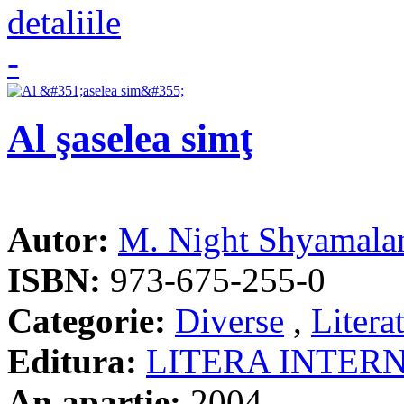
Al şaselea simţ
Autor:
M. Night Shyamala
ISBN:
973-675-255-0
Categorie:
Diverse
,
Litera
Editura:
LITERA INTER
An apartie:
2004