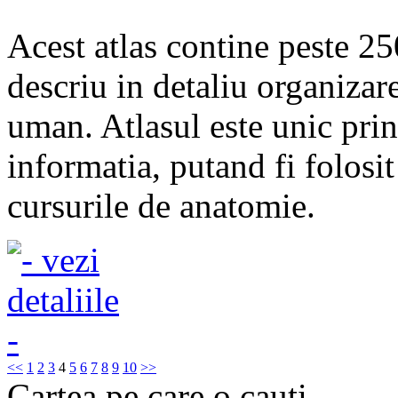
Acest atlas contine peste 25
descriu in detaliu organizar
uman. Atlasul este unic prin
informatia, putand fi folosi
cursurile de anatomie.
<<
1
2
3
4
5
6
7
8
9
10
>>
Cartea pe care o cauti