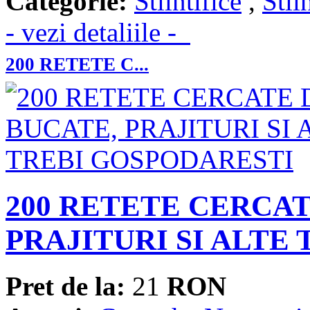
Categorie:
Stiintifice
,
Stii
- vezi detaliile -
200 RETETE C...
200 RETETE CERCAT
PRAJITURI SI ALTE
Pret de la:
21
RON