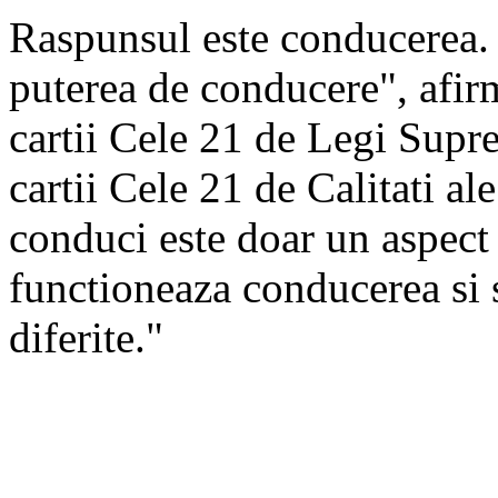
Raspunsul este conducerea. 
puterea de conducere", afir
cartii Cele 21 de Legi Supre
Cheia pentru a te transforma
cartii Cele 21 de Calitati al
inseamna conducerea intr-o
conduci este doar un aspect
in viata reala este caracterul
functioneaza conducerea si s
activeaza si intaresc abilita
diferite."
succesului tau! Liderii sunt 
interior.