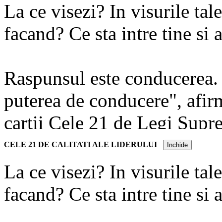
La ce visezi? In visurile tale
facand? Ce sta intre tine si 
Raspunsul este conducerea. 
puterea de conducere", afir
cartii Cele 21 de Legi Supre
cartii Cele 21 de Calitati al
CELE 21 DE CALITATI ALE LIDERULUI
Inchide
conduci este doar un aspect
La ce visezi? In visurile tale
functioneaza conducerea si s
facand? Ce sta intre tine si 
diferite."