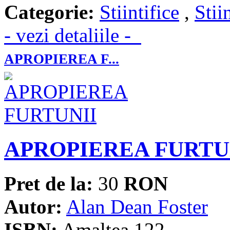
Categorie:
Stiintifice
,
Stii
- vezi detaliile -
APROPIEREA F...
APROPIEREA FURTU
Pret de la:
30
RON
Autor:
Alan Dean Foster
ISBN:
Amaltea 122