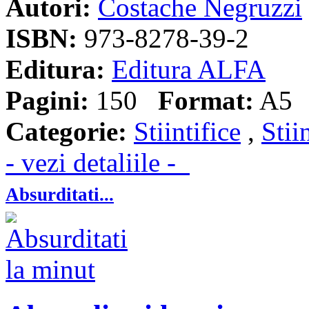
Autori:
Costache Negruzzi
ISBN:
973-8278-39-2
Editura:
Editura ALFA
Pagini:
150
Format:
A5
Categorie:
Stiintifice
,
Stii
- vezi detaliile -
Absurditati...