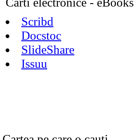
Carti electronice - eBooks
Scribd
Docstoc
SlideShare
Issuu
Cartea pe care o cauti