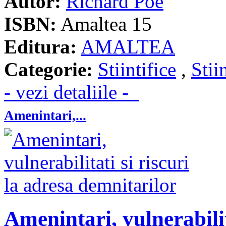
Autor:
Richard Poe
ISBN:
Amaltea 15
Editura:
AMALTEA
Categorie:
Stiintifice
,
Stii
- vezi detaliile -
Amenintari,...
Amenintari, vulnerabilit