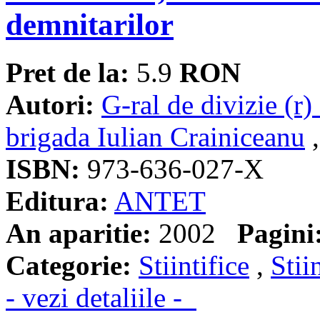
demnitarilor
Pret de la:
5.9
RON
Autori:
G-ral de divizie (r
brigada Iulian Crainiceanu
ISBN:
973-636-027-X
Editura:
ANTET
An aparitie:
2002
Pagini
Categorie:
Stiintifice
,
Stii
- vezi detaliile -