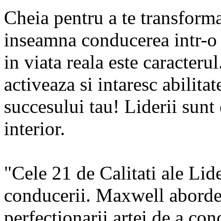
"Cele
Cheia pentru a te transforma
inseamna conducerea intr-o
in viata reala este caracterul
activeaza si intaresc abilita
succesului tau! Liderii sunt 
interior.
"Cele 21 de Calitati ale Lid
conducerii. Maxwell aborde
perfectionarii artei de a con