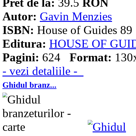
Pret de la:
39.5
RON
Autor:
Gavin Menzies
ISBN:
House of Guides 89
Editura:
HOUSE OF GUI
Pagini:
624
Format:
130
- vezi detaliile -
Ghidul branz...