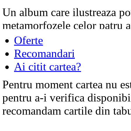
Un album care ilustreaza po
metamorfozele celor patru a
timpul promisiunilor, vara -
Oferte
timpul roadelor, iarna - timp
Recomandari
universul plin de sensuri al
Ai citit cartea?
Din continua desfasurare a m
Pentru moment cartea nu est
unui an, de la un anotimp la 
pentru a-i verifica disponibi
loc, imortalizate de ochiul f
recomandam cartile din tabul
imaginea unui lumi coerente