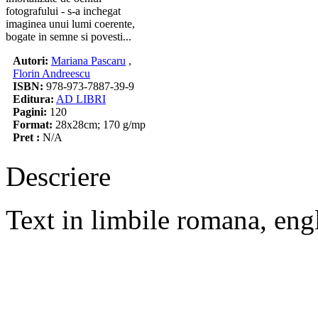
fotografului - s-a inchegat
imaginea unui lumi coerente,
bogate in semne si povesti...
Autori:
Mariana Pascaru
,
Florin Andreescu
ISBN:
978-973-7887-39-9
Editura:
AD LIBRI
Pagini:
120
Format:
28x28cm; 170 g/mp
Pret :
N/A
Descriere
Text in limbile romana, engl