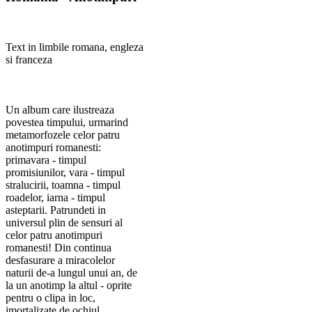
Text in limbile romana, engleza
si franceza
Un album care ilustreaza
povestea timpului, urmarind
metamorfozele celor patru
anotimpuri romanesti:
primavara - timpul
promisiunilor, vara - timpul
stralucirii, toamna - timpul
roadelor, iarna - timpul
asteptarii. Patrundeti in
universul plin de sensuri al
celor patru anotimpuri
romanesti! Din continua
desfasurare a miracolelor
naturii de-a lungul unui an, de
la un anotimp la altul - oprite
pentru o clipa in loc,
imortalizate de ochiul