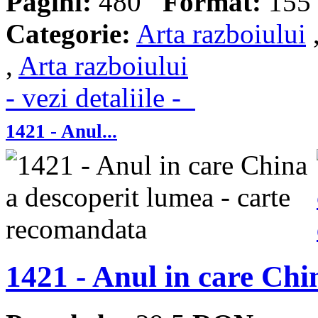
Pagini:
480
Format:
155 
Categorie:
Arta razboiului
,
Arta razboiului
- vezi detaliile -
1421 - Anul...
1421 - Anul in care Chi