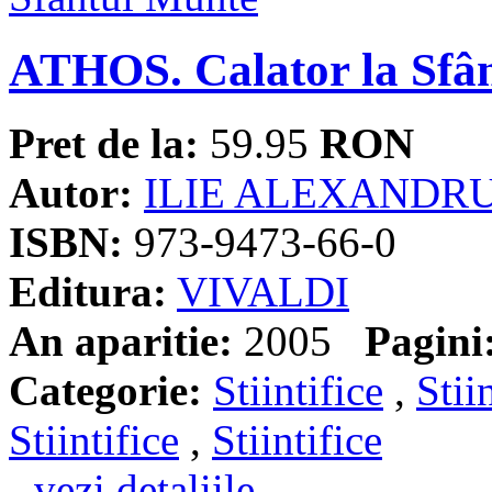
ATHOS. Calator la Sfâ
Pret de la:
59.95
RON
Autor:
ILIE ALEXANDR
ISBN:
973-9473-66-0
Editura:
VIVALDI
An aparitie:
2005
Pagini
Categorie:
Stiintifice
,
Stii
Stiintifice
,
Stiintifice
- vezi detaliile -