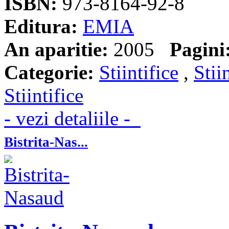
ISBN:
973-8164-92-8
Editura:
EMIA
An aparitie:
2005
Pagini
Categorie:
Stiintifice
,
Stii
Stiintifice
- vezi detaliile -
Bistrita-Nas...