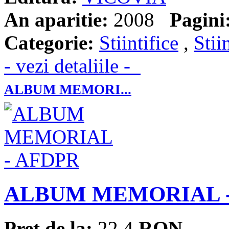
An aparitie:
2008
Pagini
Categorie:
Stiintifice
,
Stii
- vezi detaliile -
ALBUM MEMORI...
ALBUM MEMORIAL -
Pret de la:
22.4
RON