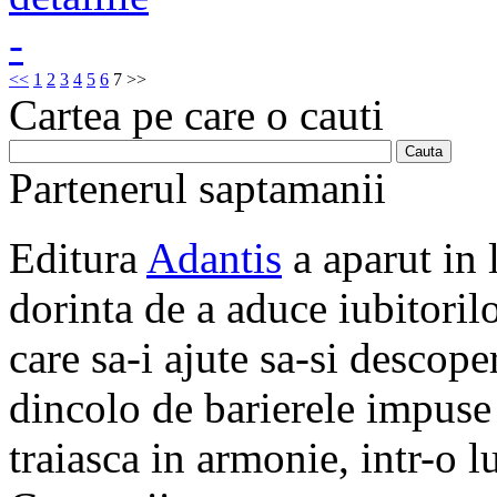
<<
1
2
3
4
5
6
7
>>
Cartea pe care o cauti
Partenerul saptamanii
Editura
Adantis
a aparut in 
dorinta de a aduce iubitorilo
care sa-i ajute sa-si descope
dincolo de barierele impuse 
traiasca in armonie, intr-o 