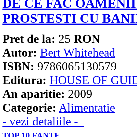
DE CE FAC OAMENII
PROSTESTI CU BANI
Pret de la:
25
RON
Autor:
Bert Whitehead
ISBN:
9786065130579
Editura:
HOUSE OF GUI
An aparitie:
2009
Categorie:
Alimentatie
- vezi detaliile -
TOP 10 FANTE...