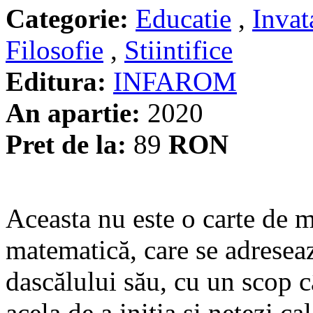
Categorie:
Educatie
,
Invat
Filosofie
,
Stiintifice
Editura:
INFAROM
An apartie:
2020
Pret de la:
89
RON
Aceasta nu este o carte de 
matematică, care se adreseaz
dascălului său, cu un scop c
acela de a iniţia şi netezi c