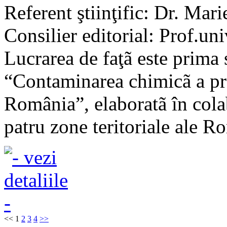
Referent ştiinţific: Dr. Mari
Consilier editorial: Prof.un
Lucrarea de faţã este prima 
“Contaminarea chimicã a pr
România”, elaboratã în colab
patru zone teritoriale ale R
<<
1
2
3
4
>>