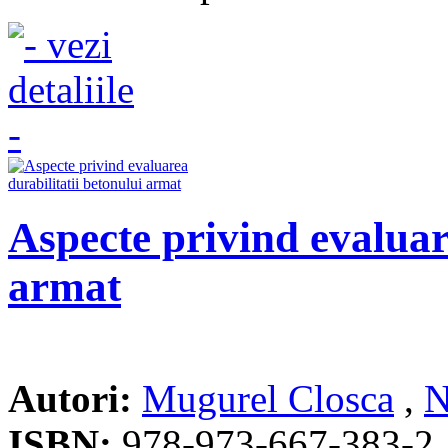
Aspecte privind evaluar
armat
Autori:
Mugurel Closca
,
N
ISBN:
978-973-667-383-2