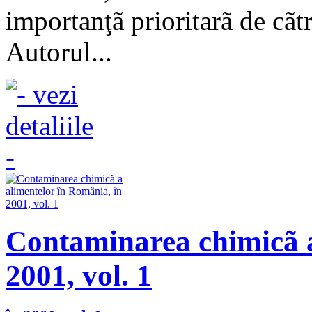
importanţã prioritarã de cãt
Autorul...
Contaminarea chimicã a
2001, vol. 1