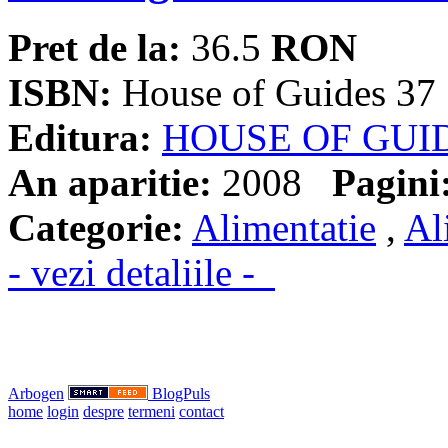
Pret de la:
36.5
RON
ISBN:
House of Guides 37
Editura:
HOUSE OF GUI
An aparitie:
2008
Pagini
Categorie:
Alimentatie
,
Al
- vezi detaliile -
Arbogen
BlogPuls
home
login
despre
termeni
contact