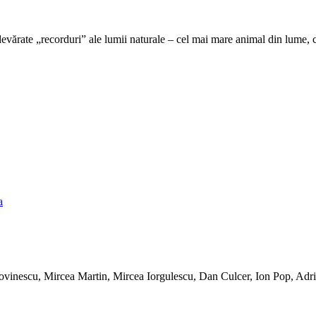
adevărate „recorduri” ale lumii naturale – cel mai mare animal din lume, c
a
 Lovinescu, Mircea Martin, Mircea Iorgulescu, Dan Culcer, Ion Pop, Ad