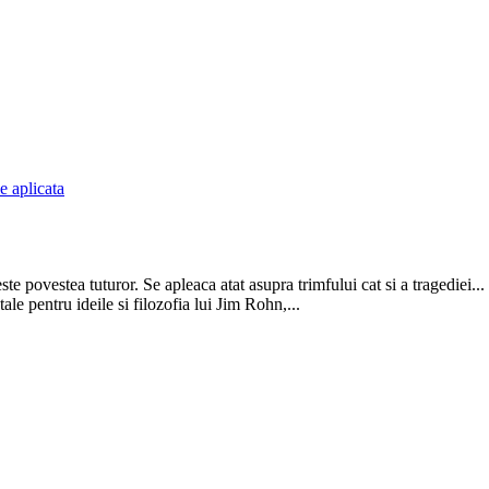
e aplicata
este povestea tuturor. Se apleaca atat asupra trimfului cat si a tragediei... 
le pentru ideile si filozofia lui Jim Rohn,...