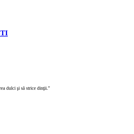
TI
a dulci şi să strice dinţii.”