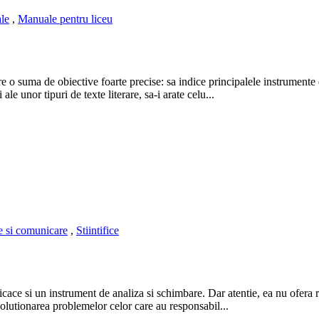
le
,
Manuale pentru liceu
are o suma de obiective foarte precise: sa indice principalele instrumente 
ale unor tipuri de texte literare, sa-i arate celu...
ce si comunicare
,
Stiintifice
cace si un instrument de analiza si schimbare. Dar atentie, ea nu ofera r
 solutionarea problemelor celor care au responsabil...