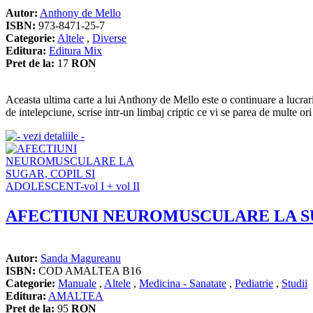
Autor:
Anthony de Mello
ISBN:
973-8471-25-7
Categorie:
Altele
,
Diverse
Editura:
Editura Mix
Pret de la:
17
RON
Aceasta ultima carte a lui Anthony de Mello este o continuare a lucrari
de intelepciune, scrise intr-un limbaj criptic ce vi se parea de multe ori
AFECTIUNI NEUROMUSCULARE LA SUGA
Autor:
Sanda Magureanu
ISBN:
COD AMALTEA B16
Categorie:
Manuale
,
Altele
,
Medicina - Sanatate
,
Pediatrie
,
Studii
Editura:
AMALTEA
Pret de la:
95
RON