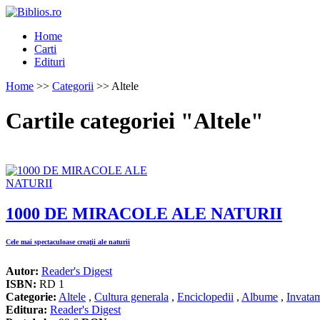
Home
Carti
Edituri
Home
>>
Categorii
>> Altele
Cartile categoriei "Altele"
1000 DE MIRACOLE ALE NATURII
Cele mai spectaculoase creaţii ale naturii
Autor:
Reader's Digest
ISBN:
RD 1
Categorie:
Altele
,
Cultura generala
,
Enciclopedii
,
Albume
,
Invatam
Editura:
Reader's Digest