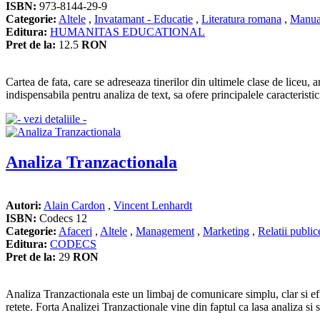
ISBN:
973-8144-29-9
Categorie:
Altele
,
Invatamant - Educatie
,
Literatura romana
,
Manua
Editura:
HUMANITAS EDUCATIONAL
Pret de la:
12.5
RON
Cartea de fata, care se adreseaza tinerilor din ultimele clase de liceu, 
indispensabila pentru analiza de text, sa ofere principalele caracteristici 
Analiza Tranzactionala
Autori:
Alain Cardon
,
Vincent Lenhardt
ISBN:
Codecs 12
Categorie:
Afaceri
,
Altele
,
Management
,
Marketing
,
Relatii publi
Editura:
CODECS
Pret de la:
29
RON
Analiza Tranzactionala este un limbaj de comunicare simplu, clar si efi
retete. Forta Analizei Tranzactionale vine din faptul ca lasa analiza si