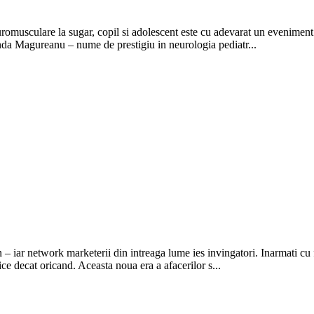
omusculare la sugar, copil si adolescent este cu adevarat un eveniment st
anda Magureanu – nume de prestigiu in neurologia pediatr...
 iar network marketerii din intreaga lume ies invingatori. Inarmati cu faxu
ce decat oricand. Aceasta noua era a afacerilor s...