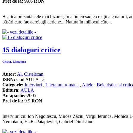
Pret de la:
99.6
RON
•Cartea prezintă cele mai bizare şi mai interesante creaţii ale naturii, 
păsări care fac acrobaţii aeriene... Natura în mijlocul căre...
15 dialoguri critice
Critica, Literatura
Autor:
Al. Cistelecan
ISBN:
Cod AULA 12
Categorie:
Interviuri
,
Literatura romana
,
Altele
,
Beletristica si critic
Editura:
AULA
An apartie:
2005
Pret de la:
9.9
RON
Interviuri cu: Ion Negoitescu, Mircea Zaciu, Virgil Ierunca, Monica
Nemoianu, H.-R. Patapievici, Gabriel Dimisianu.