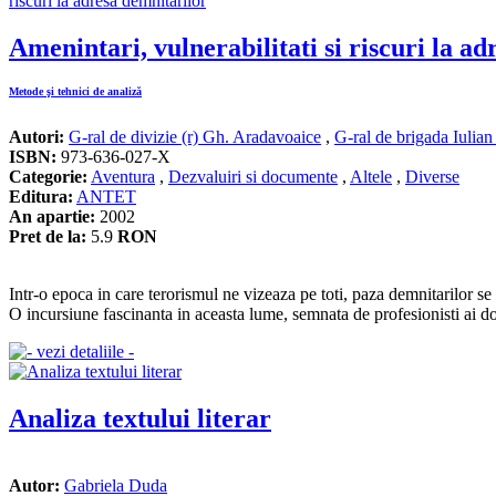
Amenintari, vulnerabilitati si riscuri la a
Metode şi tehnici de analiză
Autori:
G-ral de divizie (r) Gh. Aradavoaice
,
G-ral de brigada Iulia
ISBN:
973-636-027-X
Categorie:
Aventura
,
Dezvaluiri si documente
,
Altele
,
Diverse
Editura:
ANTET
An apartie:
2002
Pret de la:
5.9
RON
Intr-o epoca in care terorismul ne vizeaza pe toti, paza demnitarilor se 
O incursiune fascinanta in aceasta lume, semnata de profesionisti ai d
Analiza textului literar
Autor:
Gabriela Duda