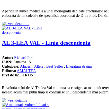
Aparitia in lumea medicala a unei monografii dedicate afectiunilor neur
elaborata de un colectiv de specialisti coordonat de D-na Prof. Dr. S
AL 3-LEA VAL - Linia descendenta
Autor:
Richard Poe
ISBN:
Amaltea 15
Categorie:
Afaceri
,
Altele
,
Best-Seller
,
Literatura straina
Editura:
AMALTEA
Pret de la:
14
RON
Revolutia celui de Al Treilea Val continua sa castige cat mai mult teren –
irosesc acum mai putin timp si contruiesc linii descendente mai puterni