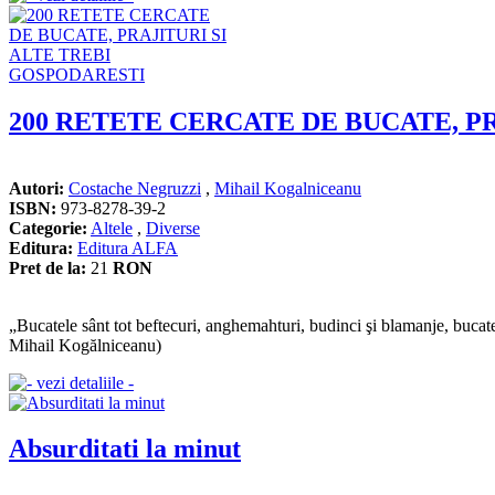
200 RETETE CERCATE DE BUCATE, P
Autori:
Costache Negruzzi
,
Mihail Kogalniceanu
ISBN:
973-8278-39-2
Categorie:
Altele
,
Diverse
Editura:
Editura ALFA
Pret de la:
21
RON
„Bucatele sânt tot beftecuri, anghemahturi, budinci şi blamanje, bucate f
Mihail Kogălniceanu)
Absurditati la minut