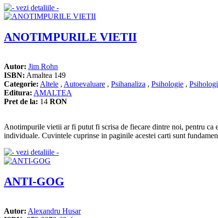
ANOTIMPURILE VIETII
Autor:
Jim Rohn
ISBN:
Amaltea 149
Categorie:
Altele
,
Autoevaluare
,
Psihanaliza
,
Psihologie
,
Psihologi
Editura:
AMALTEA
Pret de la:
14
RON
Anotimpurile vietii ar fi putut fi scrisa de fiecare dintre noi, pentru ca 
individuale. Cuvintele cuprinse in paginile acestei carti sunt fundamenta
ANTI-GOG
Autor:
Alexandru Husar