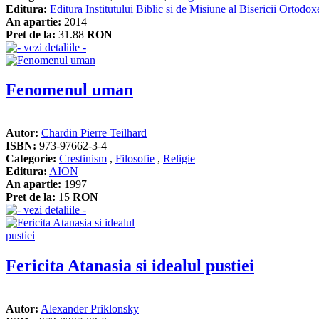
Editura:
Editura Institutului Biblic si de Misiune al Bisericii Ortod
An apartie:
2014
Pret de la:
31.88
RON
Fenomenul uman
Autor:
Chardin Pierre Teilhard
ISBN:
973-97662-3-4
Categorie:
Crestinism
,
Filosofie
,
Religie
Editura:
AION
An apartie:
1997
Pret de la:
15
RON
Fericita Atanasia si idealul pustiei
Autor:
Alexander Priklonsky