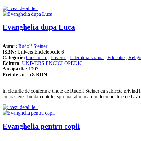
Evanghelia dupa Luca
Autor:
Rudolf Steiner
ISBN:
Univers Enciclopedic 6
Categorie:
Crestinism
,
Diverse
,
Literatura straina
,
Educatie
,
Religi
Editura:
UNIVERS ENCICLOPEDIC
An apartie:
1997
Pret de la:
15.8
RON
In ciclurile de conferinte tinute de Rudolf Steiner cu subiecte privind
cunoasterea fundamentului spiritual al unuia din documentele de baza a
Evanghelia pentru copii