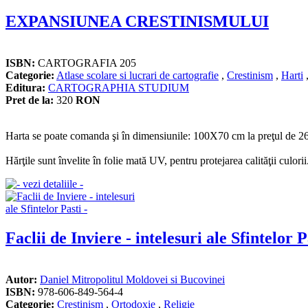
EXPANSIUNEA CRESTINISMULUI
ISBN:
CARTOGRAFIA 205
Categorie:
Atlase scolare si lucrari de cartografie
,
Crestinism
,
Harti
Editura:
CARTOGRAPHIA STUDIUM
Pret de la:
320
RON
Harta se poate comanda şi în dimensiunile: 100X70 cm la preţul de 260
Hărţile sunt învelite în folie mată UV, pentru protejarea calităţii culorii
Faclii de Inviere - intelesuri ale Sfintelor P
Autor:
Daniel Mitropolitul Moldovei si Bucovinei
ISBN:
978-606-849-564-4
Categorie:
Crestinism
,
Ortodoxie
,
Religie