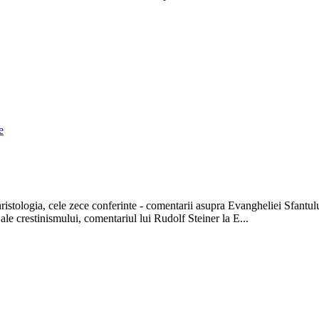
e
 hristologia, cele zece conferinte - comentarii asupra Evangheliei Sfantu
le crestinismului, comentariul lui Rudolf Steiner la E...