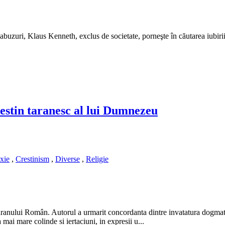
e abuzuri, Klaus Kenneth, exclus de societate, porneşte în căutarea iubir
estin taranesc al lui Dumnezeu
xie
,
Crestinism
,
Diverse
,
Religie
Taranului Român. Autorul a urmarit concordanta dintre invatatura dogmati
 mai mare colinde si iertaciuni, in expresii u...