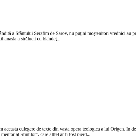
dită a Sfântului Serafim de Sarov, nu puţini moştenitori vrednici au pr
Athanasia a strălucit cu blândeţ...
am aceasta culegere de texte din vasta opera teologica a lui Origen. In d
entor al Sfintilor", care altfel ar fi fost pierd...