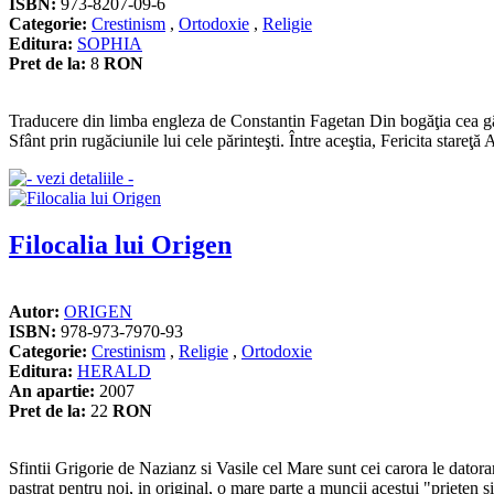
ISBN:
973-8207-09-6
Categorie:
Crestinism
,
Ortodoxie
,
Religie
Editura:
SOPHIA
Pret de la:
8
RON
Traducere din limba engleza de Constantin Fagetan Din bogăţia cea gân
Sfânt prin rugăciunile lui cele părinteşti. Între aceştia, Fericita stareţă 
Filocalia lui Origen
Autor:
ORIGEN
ISBN:
978-973-7970-93
Categorie:
Crestinism
,
Religie
,
Ortodoxie
Editura:
HERALD
An apartie:
2007
Pret de la:
22
RON
Sfintii Grigorie de Nazianz si Vasile cel Mare sunt cei carora le dator
pastrat pentru noi, in original, o mare parte a muncii acestui "prieten si m