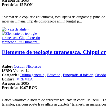
An apartie:
2003
Pret de la:
15
RON
"Marcat de o copilărie zbuciumată, total lipsită de dragoste şi plină d
moartea îl mână timp de doisprezece ani în lungul şi...
Elemente de teologie taraneasca. Chipul cr
Autor:
Costion Nicolescu
ISBN:
Vremea 14
Categorie:
Cultura generala
,
Educatie
,
Etnografie si folclor
,
Ortodo
Editura:
VREMEA
An apartie:
2005
Pret de la:
19.07
RON
Cartea valorifica o lucrare de cercetare realizata in cadrul Muzeului 
taranilor, asa cum poate fi ea aflata in „textele” taranesti, in masura cea