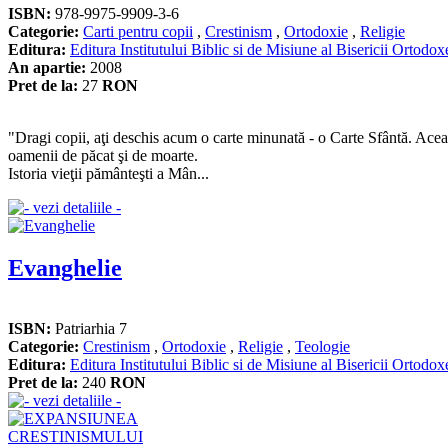
ISBN:
978-9975-9909-3-6
Categorie:
Carti pentru copii
,
Crestinism
,
Ortodoxie
,
Religie
Editura:
Editura Institutului Biblic si de Misiune al Bisericii Ortod
An apartie:
2008
Pret de la:
27
RON
"Dragi copii, aţi deschis acum o carte minunată - o Carte Sfântă. Ace
oamenii de păcat şi de moarte.
Istoria vieţii pământeşti a Mân...
Evanghelie
ISBN:
Patriarhia 7
Categorie:
Crestinism
,
Ortodoxie
,
Religie
,
Teologie
Editura:
Editura Institutului Biblic si de Misiune al Bisericii Ortod
Pret de la:
240
RON