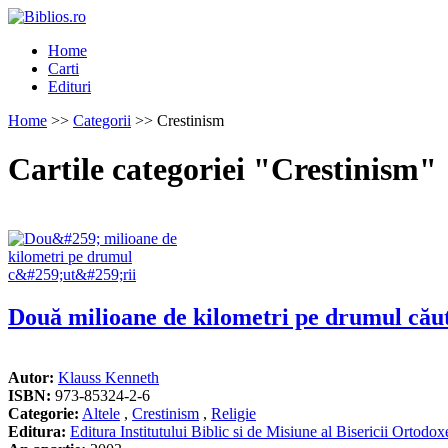
Home
Carti
Edituri
Home
>>
Categorii
>> Crestinism
Cartile categoriei "Crestinism"
Două milioane de kilometri pe drumul căut
Autor:
Klauss Kenneth
ISBN:
973-85324-2-6
Categorie:
Altele
,
Crestinism
,
Religie
Editura:
Editura Institutului Biblic si de Misiune al Bisericii Ortod