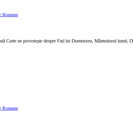
oxe Romane
astă Carte ne povesteşte despre Fiul lui Dumnezeu, Mântuitorul lumii, D
oxe Romane