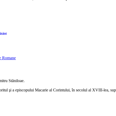
săvârşi
oxe Romane
mitru Stăniloae.
ritul şi a episcopului Macarie al Corintului, în secolul al XVIII-lea, su