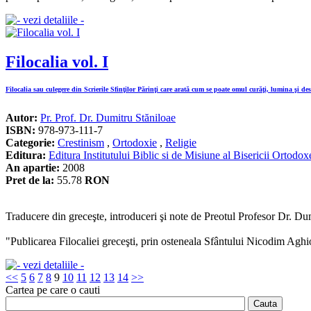
Filocalia vol. I
Filocalia sau culegere din Scrierile Sfinţilor Părinţi care arată cum se poate omul curăţi, lumina şi de
Autor:
Pr. Prof. Dr. Dumitru Stăniloae
ISBN:
978-973-111-7
Categorie:
Crestinism
,
Ortodoxie
,
Religie
Editura:
Editura Institutului Biblic si de Misiune al Bisericii Ortod
An apartie:
2008
Pret de la:
55.78
RON
Traducere din greceşte, introduceri şi note de Preotul Profesor Dr. Du
"Publicarea Filocaliei greceşti, prin osteneala Sfântului Nicodim Aghio
<<
5
6
7
8
9
10
11
12
13
14
>>
Cartea pe care o cauti