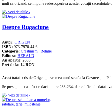
mult ca oricând, se impune redescoperirea acestei vocaţii sacerdotale or
Despre Rugaciune
Autor:
ORIGEN
ISBN:
973-7970-44-6
Categorie:
Crestinism
,
Religie
Editura:
HERALD
An apartie:
2005
Pret de la:
14
RON
Acest tratat scris de Origen pe vremea cand se afla la Cezareea, in Pal
Se presupune ca a fost redactat intre 233-234, dar e dificil de datat ava