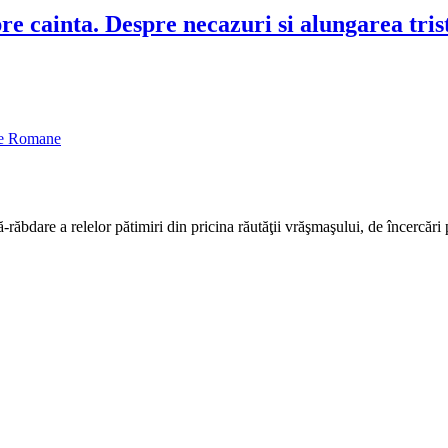
e cainta. Despre necazuri si alungarea trist
oxe Romane
-răbdare a relelor pătimiri din pricina răutăţii vrăşmaşului, de încercări 