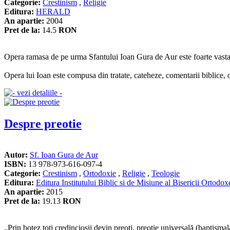
Categorie:
Crestinism
,
Religie
Editura:
HERALD
An apartie:
2004
Pret de la:
14.5
RON
Opera ramasa de pe urma Sfantului Ioan Gura de Aur este foarte vasta, f
Opera lui Ioan este compusa din tratate, cateheze, comentarii biblice, o
Despre preotie
Autor:
Sf. Ioan Gura de Aur
ISBN:
13 978-973-616-097-4
Categorie:
Crestinism
,
Ortodoxie
,
Religie
,
Teologie
Editura:
Editura Institutului Biblic si de Misiune al Bisericii Ortod
An apartie:
2015
Pret de la:
19.13
RON
„Prin botez toţi credincioşii devin preoţi, preoţie universală (baptismală