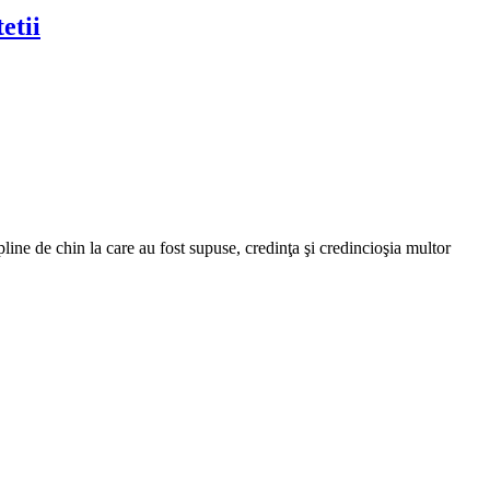
etii
pline de chin la care au fost supuse, credinţa şi credincioşia multor