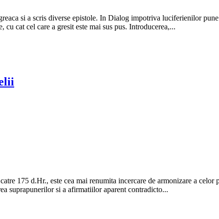
eaca si a scris diverse epistole. In Dialog impotriva luciferienilor pune 
, cu cat cel care a gresit este mai sus pus. Introducerea,...
lii
tre 175 d.Hr., este cea mai renumita incercare de armonizare a celor pat
ea suprapunerilor si a afirmatiilor aparent contradicto...