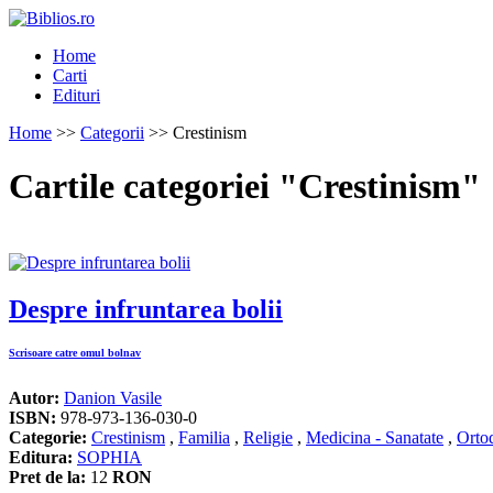
Home
Carti
Edituri
Home
>>
Categorii
>> Crestinism
Cartile categoriei "Crestinism"
Despre infruntarea bolii
Scrisoare catre omul bolnav
Autor:
Danion Vasile
ISBN:
978-973-136-030-0
Categorie:
Crestinism
,
Familia
,
Religie
,
Medicina - Sanatate
,
Orto
Editura:
SOPHIA
Pret de la:
12
RON