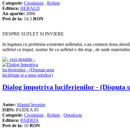
Categorie:
Crestinism
,
Religie
Editura:
HERALD
An apartie:
2006
Pret de la:
14.5
RON
DESPRE SUFLET SI INVIERE
In legatura cu problema existentei sufletului, s-au conturat doua aborda
sufletul cu trupul, sustine fie ca sufletul e din trup , de unde materialism
Dialog împotriva luciferienilor - (Disputa u
Autor:
Sfantul Ieronim
ISBN:
PAIDEA 05
Categorie:
Crestinism
,
Religie
,
Ortodoxie
Editura:
PAIDEIA
Pret de la:
10
RON