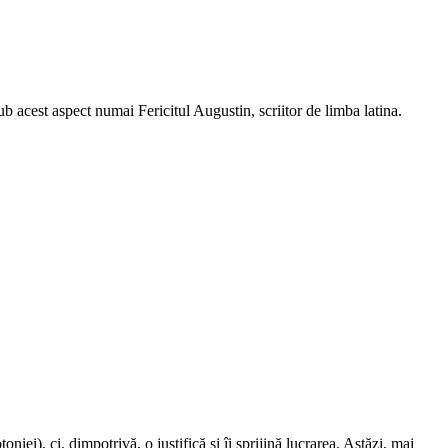
b acest aspect numai Fericitul Augustin, scriitor de limba latina.
niei), ci, dimpotrivă, o justifică şi îi sprijină lucrarea. Astăzi, mai