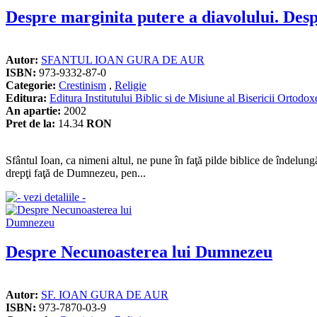
Despre marginita putere a diavolului. Despr
Autor:
SFANTUL IOAN GURA DE AUR
ISBN:
973-9332-87-0
Categorie:
Crestinism
,
Religie
Editura:
Editura Institutului Biblic si de Misiune al Bisericii Ortod
An apartie:
2002
Pret de la:
14.34
RON
Sfântul Ioan, ca nimeni altul, ne pune în faţă pilde biblice de îndelungă
drepţi faţă de Dumnezeu, pen...
Despre Necunoasterea lui Dumnezeu
Autor:
SF. IOAN GURA DE AUR
ISBN:
973-7870-03-9