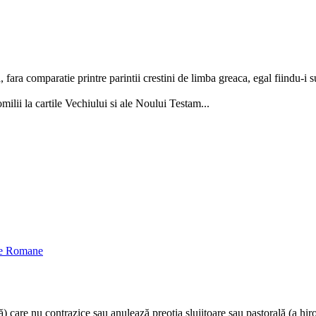
ara comparatie printre parintii crestini de limba greaca, egal fiindu-i su
milii la cartile Vechiului si ale Noului Testam...
oxe Romane
) care nu contrazice sau anulează preoţia slujitoare sau pastorală (a hiroto