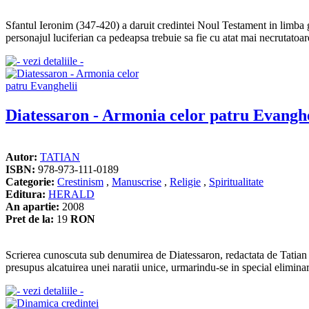
Sfantul Ieronim (347-420) a daruit credintei Noul Testament in limba gr
personajul luciferian ca pedeapsa trebuie sa fie cu atat mai necrutatoare
Diatessaron - Armonia celor patru Evanghe
Autor:
TATIAN
ISBN:
978-973-111-0189
Categorie:
Crestinism
,
Manuscrise
,
Religie
,
Spiritualitate
Editura:
HERALD
An apartie:
2008
Pret de la:
19
RON
Scrierea cunoscuta sub denumirea de Diatessaron, redactata de Tatian ca
presupus alcatuirea unei naratii unice, urmarindu-se in special eliminar