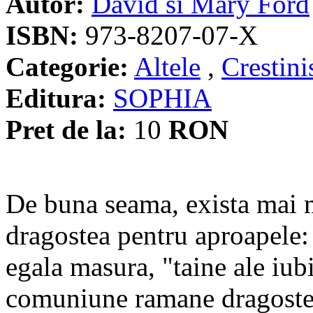
Autor:
David si Mary Ford
ISBN:
973-8207-07-X
Categorie:
Altele
,
Crestin
Editura:
SOPHIA
Pret de la:
10
RON
De buna seama, exista mai m
dragostea pentru aproapele:
egala masura, "taine ale iub
comuniune ramane dragostea 