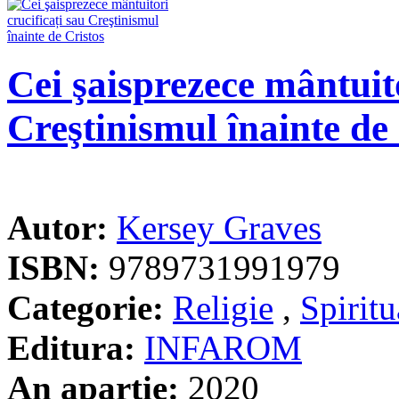
Cei şaisprezece mântuito
Creştinismul înainte de
Autor:
Kersey Graves
ISBN:
9789731991979
Categorie:
Religie
,
Spiritu
Editura:
INFAROM
An apartie:
2020