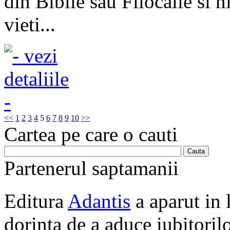
din Biblie sau Filocalie si n
vieti...
<<
1
2
3
4
5
6
7
8
9
10
>>
Cartea pe care o cauti
Partenerul saptamanii
Editura
Adantis
a aparut in 
dorinta de a aduce iubitorilo