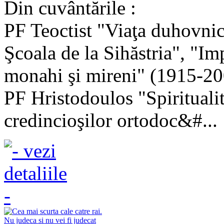
Din cuvântările :
PF Teoctist "Viaţa duhovnic
Şcoala de la Sihăstria", "Im
monahi şi mireni" (1915-2
PF Hristodoulos "Spirituali
credincioşilor ortodoc&#...