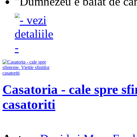
"Dumnezeu e baiat de carti
Casatoria - cale spre sfin
casatoriti