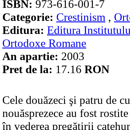
ISBN:
973-616-001-7
Categorie:
Crestinism
,
Ort
Editura:
Editura Institutulu
Ortodoxe Romane
An apartie:
2003
Pret de la:
17.16
RON
Cele douăzeci şi patru de cu
nouăsprezece au fost rostite
în vederea pregătirii cateh