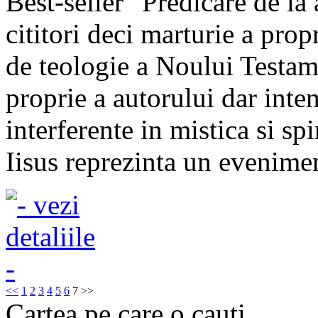
Best-seller "Predicare de la
cititori deci marturie a pro
de teologie a Noului Testam
proprie a autorului dar inte
interferente in mistica si spi
Iisus reprezinta un eveniment 
<<
1
2
3
4
5
6
7
>>
Cartea pe care o cauti