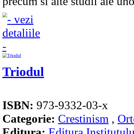
precum si alte studii ale uno
Triodul
ISBN:
973-9332-03-x
Categorie:
Crestinism
,
Ort
Editura:
Editura Institutulu