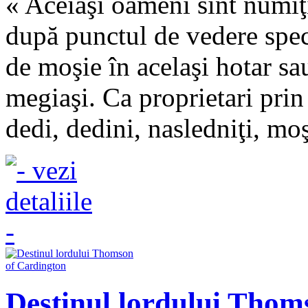
« Aceiaşi oameni sînt numiţi 
după punctul de vedere speci
de moşie în acelaşi hotar sau
megiaşi. Ca proprietari prin 
dedi, dedini, nasledniţi, moş
Destinul lordului Thom