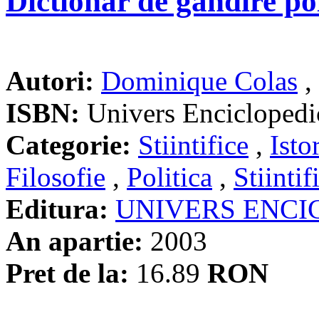
Dictionar de gandire pol
Autori:
Dominique Colas
,
ISBN:
Univers Enciclopedi
Categorie:
Stiintifice
,
Isto
Filosofie
,
Politica
,
Stiintif
Editura:
UNIVERS ENCI
An apartie:
2003
Pret de la:
16.89
RON