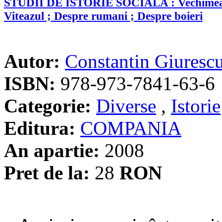
STUDII DE ISTORIE SOCIALA : Vechimea ru
Viteazul ; Despre rumani ; Despre boieri
Autor:
Constantin Giuresc
ISBN:
978-973-7841-63-6
Categorie:
Diverse
,
Istorie
Editura:
COMPANIA
An apartie:
2008
Pret de la:
28
RON