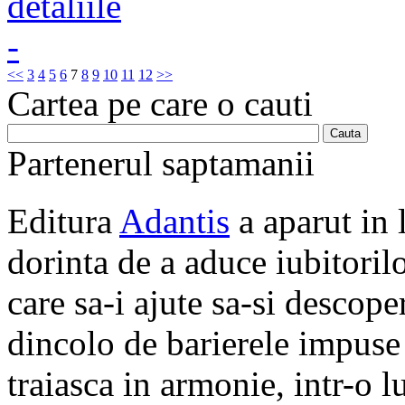
<<
3
4
5
6
7
8
9
10
11
12
>>
Cartea pe care o cauti
Partenerul saptamanii
Editura
Adantis
a aparut in 
dorinta de a aduce iubitorilo
care sa-i ajute sa-si descope
dincolo de barierele impuse 
traiasca in armonie, intr-o 