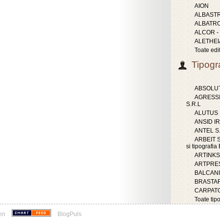
AION
ALBAST
ALBATR
ALCOR -
ALETHEI
Toate edit
Tipogra
ABSOLUT
AGRESS
S.R.L
ALUTUS
ANSID IR
ANTEL S
ARBEIT S.
si tipografi
ARTINKS 
ARTPRES
BALCAN
BRASTAR
CARPATG
Toate tipo
en
BlogPuls