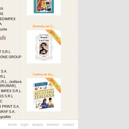
RA
OS
 EDIMPEX
A
Domnia lui C...
urile
fii
 S.R.L
IONE GROUP
 S.A.
Cartea de bu...
.R.L
R.L., (editura
a BRUMAR),
IMPEX S.R.L.
S S.R.L
IC
 PRINT S.A.
RAF S.A.
grafiile
home
login
despre
termeni
contact