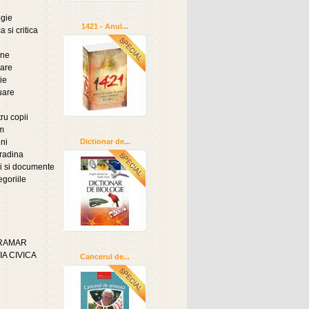
ogie
1421 - Anul...
a si critica
ine
oare
ie
uare
ru copii
sm
ni
Dictionar de...
radina
i si documente
egoriile
GRAMAR
A CIVICA
Cancerul de...