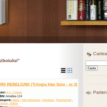
Cartea
azboiului"
RII REBELIUNII (Trilogia Han Solo - nr.3)
Parten
utor:
A.C. Crispin
SBN:
Amaltea 124
ategorie:
Altele
,
Arta razboiului
,
Aventura
,
Paranormal
,
ience - fiction