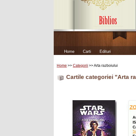
Home
Carti
Edituri
Home
>>
Categorii
>> Arta razboiului
Cartile categoriei "Arta r
ZO
A
I
C
Sc