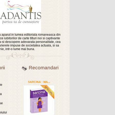
 aparut in lumea editoriala romaneasca din
e iubitorilor de carte titluri noi si captivante
sa-si descopere adevarata personalitate, cea
rierele impuse de societatea actuala, si sa
nie, intr-o lume mai buna.
rii
Recomandari
SARCINA - MA...
ie
ra
se
oiului