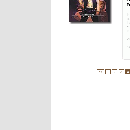
E
Pr
I
ca
H
S
fa
Z
So
<<
1
2
3
4