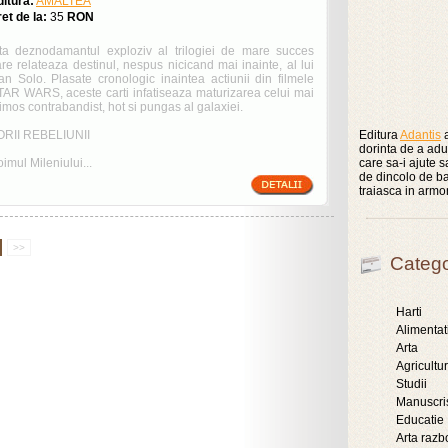
ditura:
AMALTEA
et de la:
35
RON
ata deznodamantul exploziv al trilogiei de mare succes
re relateaza destinul, nespus nicicand mai inainte, al lui
an Solo. Plasate cronologic inaintea actiunii din filmele
TAR WARS, aceste carti infatiseaza maturizarea celui mai
imos contrabandist, hot si pungas al galaxiei.
ORII REBELIUNII
Editura
Adantis
a
dorinta de a aduc
imul Mileniului...
care sa-i ajute 
de dincolo de ba
traiasca in armo
>>
Catego
Harti
Alimentat
Arta
Agricultu
Studii
Manuscri
Educatie
Arta razb