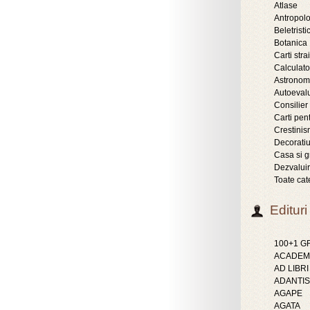
Atlase
Antropol
Beletristic
Botanica
Carti stra
Calculat
Astronom
Autoeval
Consilier
Carti pent
Crestini
Decoratiu
Casa si g
Dezvaluir
Toate cat
Edituri
100+1 
ACADEMI
AD LIBRI
ADANTIS
AGAPE
AGATA