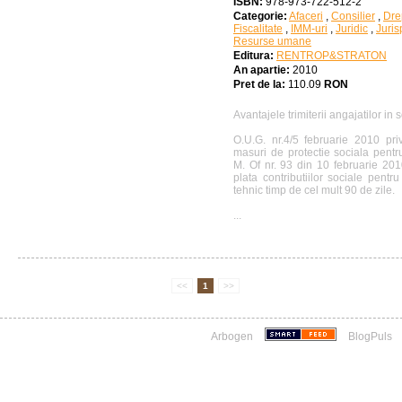
ISBN:
978-973-722-512-2
Categorie:
Afaceri
,
Consilier
,
Dre
Fiscalitate
,
IMM-uri
,
Juridic
,
Juris
Resurse umane
Editura:
RENTROP&STRATON
An apartie:
2010
Pret de la:
110.09
RON
Avantajele trimiterii angajatilor in 
O.U.G. nr.4/5 februarie 2010 pr
masuri de protectie sociala pentr
M. Of nr. 93 din 10 februarie 20
plata contributiilor sociale pentr
tehnic timp de cel mult 90 de zile.
...
<<
1
>>
Arbogen
BlogPuls