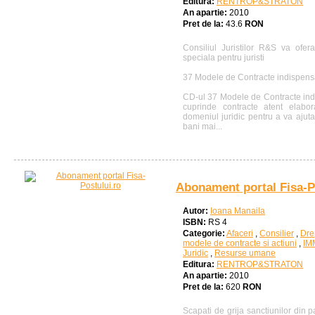
Editura:
RENTROP&STRATON
An apartie:
2010
Pret de la:
43.6
RON
Consiliul Juristilor R&S va ofe
speciala pentru juristi
37 Modele de Contracte indispensab
CD-ul 37 Modele de Contracte indis
cuprinde contracte atent elabor
domeniul juridic pentru a va ajuta
bani mai...
Abonament portal Fisa-P
Autor:
Ioana Manaila
ISBN:
RS 4
Categorie:
Afaceri
,
Consilier
,
Dre
modele de contracte si actiuni
,
IM
Juridic
,
Resurse umane
Editura:
RENTROP&STRATON
An apartie:
2010
Pret de la:
620
RON
Scapati de grija sanctiunilor din p