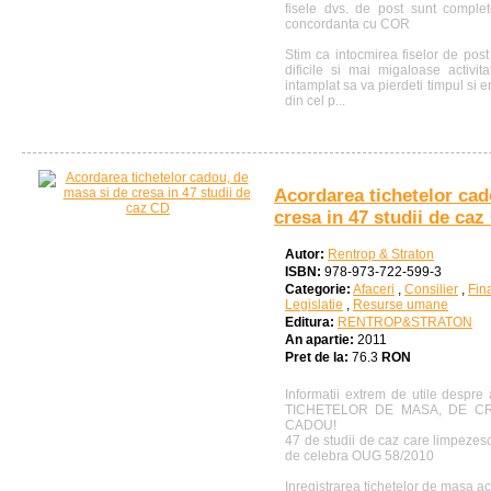
fisele dvs. de post sunt complet
concordanta cu COR
Stim ca intocmirea fiselor de post
dificile si mai migaloase activi
intamplat sa va pierdeti timpul si 
din cel p...
Acordarea tichetelor cad
cresa in 47 studii de caz
Autor:
Rentrop & Straton
ISBN:
978-973-722-599-3
Categorie:
Afaceri
,
Consilier
,
Fin
Legislatie
,
Resurse umane
Editura:
RENTROP&STRATON
An apartie:
2011
Pret de la:
76.3
RON
Informatii extrem de utile despre
TICHETELOR DE MASA, DE CR
CADOU!
47 de studii de caz care limpezesc
de celebra OUG 58/2010
Inregistrarea tichetelor de masa ac