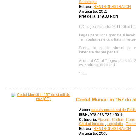
Sociologie
Editura:
RENTROP&STRATON
An apartie:
2011
Pret de la:
149.33
RON
CD Legea Pensiilor 2011. Ghid Pra
Legea pensiilor e greoaie si incalci
Te imbatraneste cu o luna in fiecare
Scoate la pensie stresul pe ca
intrebare despre pensii!
Acum ai CD-ul "Legea pensiilor 20
este adresat daca esti:
* In...
Codul Muncii in 157 de s
Autor:
colectiv coordonat de Rod
ISBN:
978-973-722-456-9
Categorie:
Afaceri
,
Coduri
,
Consil
Ghiduri juridice
,
Legislatie
,
Resur
Editura:
RENTROP&STRATON
An apartie:
2009