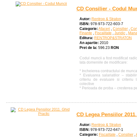
CD Consilier - Codul Mun
Autor:
Rentrop & Straton
ISBN:
978-973-722-603-7
Categorie:
Afaceri
,
Consilier
,
Con
Finante
,
Fiscalitate
,
Juridic
,
Mana
Editura:
RENTROP&STRATON
An apartie:
2010
Pret de la:
596.23
RON
Codul muncii a fost modificat radic
Iata domeniile de modificare:
* Incheierea contractului de munc
* Evaluarea salariatilor – stabil
criteriu de evaluare si criteriu
colective
* Perioada de proba – cresterea pe
CD Legea Pensiilor 2011.
Autor:
Rentrop & Straton
ISBN:
978-973-722-647-1
Categorie:
Fiscalitate
,
Consilier
,