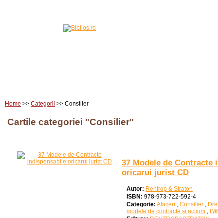
Home
Carti
Edituri
Home
>>
Categorii
>> Consilier
Cartile categoriei "Consilier"
37 Modele de Contracte 
oricarui jurist CD
Autor:
Rentrop & Straton
ISBN:
978-973-722-592-4
Categorie:
Afaceri
,
Consilier
,
Dre
modele de contracte si actiuni
,
IM