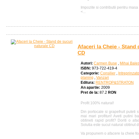
Impozite si contributii pentru masa o
<...
Afaceri la Cheie - Stand 
CD
Autori:
Carmen Buse
,
Mihai Bale
ISBN:
973-722-419-4
Categorie:
Consilier
,
Intreprinzato
planing
,
Vanzari
Editura:
RENTROP&STRATON
An apartie:
2009
Pret de la:
87.2
RON
Profit 100% natural!
Din portocale si grapefruit puteti 
mai mari profituri! Aveti putini ba
obtineti rapid profit? Doriti o a
Solutia este sucul natural obtinut d
Va propunem o afacere la cheie foart