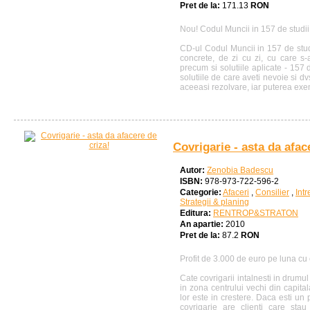
Pret de la:
171.13
RON
Nou! Codul Muncii in 157 de studii
CD-ul Codul Muncii in 157 de studi
concrete, de zi cu zi, cu care s-au
precum si solutiile aplicate - 157 d
solutiile de care aveti nevoie si d
aceeasi rezolvare, iar puterea exe
Covrigarie - asta da afac
Autor:
Zenobia Badescu
ISBN:
978-973-722-596-2
Categorie:
Afaceri
,
Consilier
,
Intr
Strategii & planing
Editura:
RENTROP&STRATON
An apartie:
2010
Pret de la:
87.2
RON
Profit de 3.000 de euro pe luna cu 
Cate covrigarii intalnesti in drumu
in zona centrului vechi din capita
lor este in crestere. Daca esti un 
covrigarie are clienti care sta