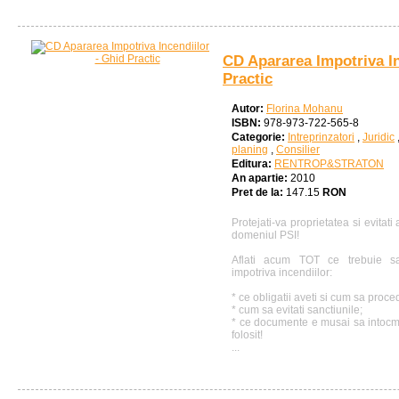
CD Apararea Impotriva In
Practic
Autor:
Florina Mohanu
ISBN:
978-973-722-565-8
Categorie:
Intreprinzatori
,
Juridic
planing
,
Consilier
Editura:
RENTROP&STRATON
An apartie:
2010
Pret de la:
147.15
RON
Protejati-va proprietatea si evitat
domeniul PSI!
Aflati acum TOT ce trebuie sa
impotriva incendiilor:
* ce obligatii aveti si cum sa proced
* cum sa evitati sanctiunile;
* ce documente e musai sa intocmi
folosit!
...