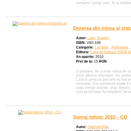
cumpere covrigi calzi. Te-ai intrebat
Durerea din inima si trat
Autor:
Larry Yeagley
ISBN:
V&S 109
Categorie:
Consilier
,
Psihologie
,
Editura:
Casa de Editura "VIATA 
An apartie:
2010
Pret de la:
15
RON
O pierdere, fie ca este vorba de c
orice altceva important, ne umbres
Lasa in urma un gol care nu mai po
niciodata. Dar pierderea poate fi 
viata merge inainte, chiar frumos
cum sa ne luam "la revedere" de la 
Somaj tehnic 2010 - CD
Autor:
Gabriela Dita