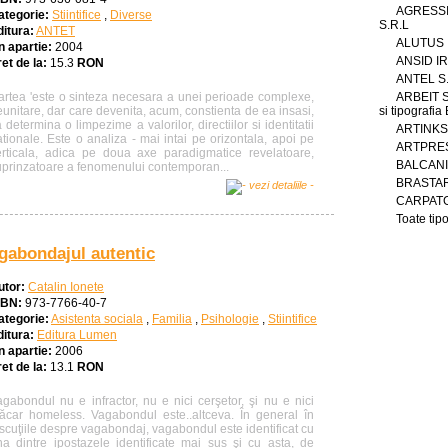
AGRESS
ategorie:
Stiintifice
,
Diverse
S.R.L
ditura:
ANTET
ALUTUS
n apartie:
2004
ANSID IR
et de la:
15.3
RON
ANTEL S
ARBEIT S.
artea 'este o sinteza necesara a unei perioade complexe,
si tipografi
unitare, dar care devenita, acum, constienta de ea insasi,
 determina o limpezime a valorilor, directiilor si identitatii
ARTINKS 
tionale. Este o analiza - mai intai pe orizontala, apoi pe
ARTPRES
erticala, adica pe doua axe paradigmatice revelatoare,
BALCAN
uprinzatoare a fenomenului contemporan...
BRASTAR
CARPATG
Toate tipo
gabondajul autentic
utor:
Catalin Ionete
SBN:
973-7766-40-7
ategorie:
Asistenta sociala
,
Familia
,
Psihologie
,
Stiintifice
ditura:
Editura Lumen
n apartie:
2006
et de la:
13.1
RON
agabondul nu e infractor, nu e nici cerşetor, şi nu e nici
ăcar homeless. Vagabondul este..altceva. În general în
scuţiile despre vagabondaj, vagabondul este identificat cu
na dintre ipostazele identificate mai sus şi cu asta, de