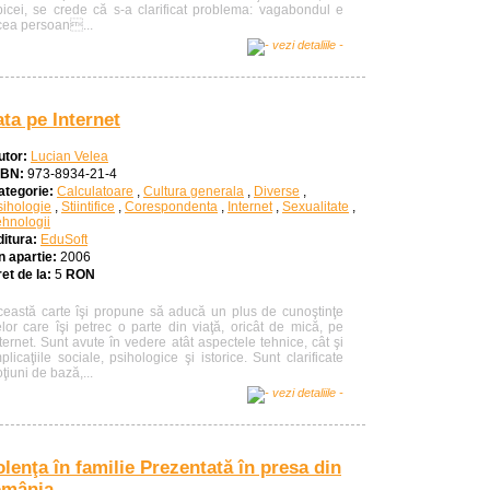
bicei, se crede că s-a clarificat problema: vagabondul e
cea persoan...
ata pe Internet
utor:
Lucian Velea
SBN:
973-8934-21-4
ategorie:
Calculatoare
,
Cultura generala
,
Diverse
,
sihologie
,
Stiintifice
,
Corespondenta
,
Internet
,
Sexualitate
,
ehnologii
ditura:
EduSoft
n apartie:
2006
et de la:
5
RON
ceastă carte îşi propune să aducă un plus de cunoştinţe
elor care îşi petrec o parte din viaţă, oricât de mică, pe
ternet. Sunt avute în vedere atât aspectele tehnice, cât şi
plicaţiile sociale, psihologice şi istorice. Sunt clarificate
ţiuni de bază,...
olenţa în familie Prezentată în presa din
mânia