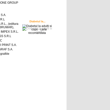
IONE GROUP
 S.A.
.R.L
Diabetul la...
R.L., (editura
a BRUMAR),
IMPEX S.R.L.
S S.R.L
IC
 PRINT S.A.
RAF S.A.
grafiile