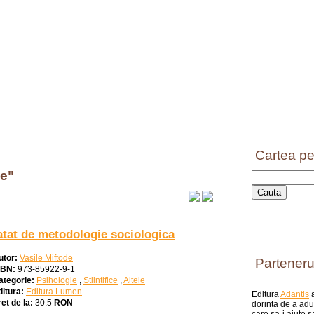
Cartea pe
ie"
atat de metodologie sociologica
utor:
Vasile Miftode
Parteneru
SBN:
973-85922-9-1
ategorie:
Psihologie
,
Stiintifice
,
Altele
ditura:
Editura Lumen
Editura
Adantis
a
et de la:
30.5
RON
dorinta de a aduc