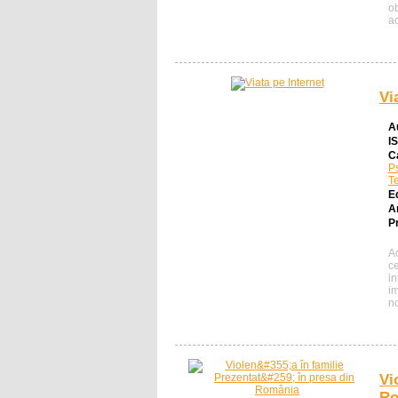
o
a
Vi
A
I
C
P
T
E
A
Pr
A
c
in
im
no
Vi
Ro