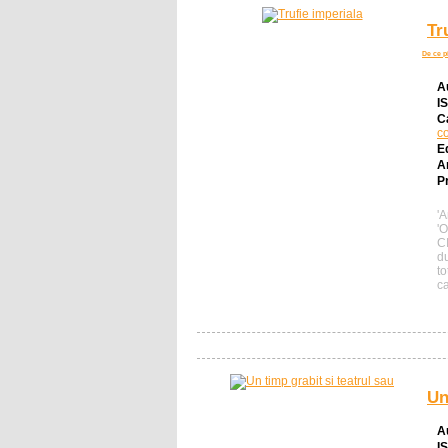
Tr
De ce p
A
I
C
c
E
A
Pr
'
'
CI
d
t
ca
Un
A
I