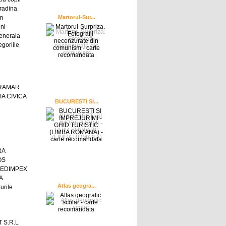
radina
sm
Martorul-Sur...
ni
enerala
egoriile
GRAMAR
A CIVICA
BUCURESTI SI...
RA
OS
 EDIMPEX
A
Atlas geogra...
urile
 S.R.L