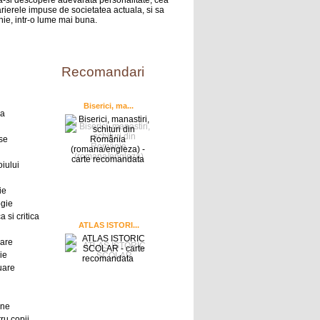
sa-si descopere adevarata personalitate, cea
rierele impuse de societatea actuala, si sa
nie, intr-o lume mai buna.
Recomandari
Biserici, ma...
ra
se
oiului
ie
ogie
a si critica
ATLAS ISTORI...
oare
ie
uare
ine
ru copii