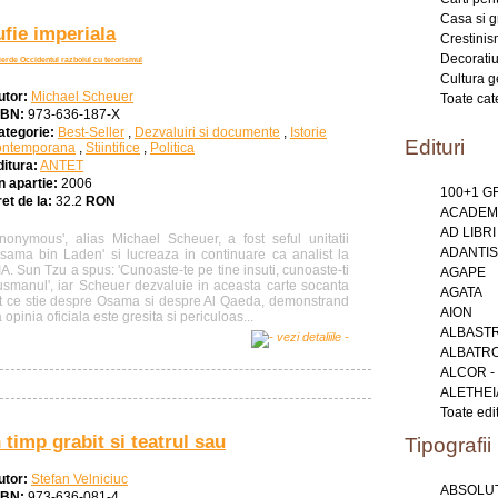
Casa si g
ufie imperiala
Crestini
Decoratiu
ierde Occidentul razboiul cu terorismul
Cultura g
utor:
Michael Scheuer
Toate cat
SBN:
973-636-187-X
ategorie:
Best-Seller
,
Dezvaluiri si documente
,
Istorie
Edituri
ontemporana
,
Stiintifice
,
Politica
ditura:
ANTET
n apartie:
2006
100+1 
et de la:
32.2
RON
ACADEMI
AD LIBRI
Anonymous', alias Michael Scheuer, a fost seful unitatii
ADANTIS
Osama bin Laden' si lucreaza in continuare ca analist la
A. Sun Tzu a spus: 'Cunoaste-te pe tine insuti, cunoaste-ti
AGAPE
usmanul', iar Scheuer dezvaluie in aceasta carte socanta
AGATA
ot ce stie despre Osama si despre Al Qaeda, demonstrand
AION
 opinia oficiala este gresita si periculoas...
ALBAST
ALBATR
ALCOR -
ALETHEI
Toate edit
 timp grabit si teatrul sau
Tipografii
utor:
Stefan Velniciuc
ABSOLUT
SBN:
973-636-081-4