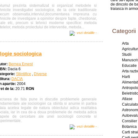
care sa-i ajute 
de dincolo de ba
olumul prezinta sistematizat si organizat metodele si
traiasca in armo
hnicile investigatiei sociologice, de la cele traditionale
recum observatia,interviul,documentarea impreuna cu
hnicile de investigare a opiniilor despre fapte, chestionar,
cale etc, precum si tehnici moderne specifice: metoda
telelor, metoda proiectului de interventie, metoda...
Categorii
Arta
Agricultu
ilogie sociologica
Studii
Manuscri
utor:
Bernea Ernest
Educatie
SBN:
Dacia 6
Arta razb
ategorie:
Stiintifice
,
Diverse
Harti
ditura:
DACIA
Alimentat
n apartie:
2004
Antropol
et de la:
20.71
RON
Beletristic
Atlase
ucrarea de fata pune in discutie problemele generale
undamentale ale sociologiei ca stiinta si anume in partea
Calculat
ntaia acelea legate de natura obiectului adica realitatea
Astronom
ociala, iar in cea de-a doua problemele de metoda adica
Autoeval
tapele de cercetare ale unei sociologii concrete si
xperimentale.
Consilier
Botanica
Carti stra
Carti pent