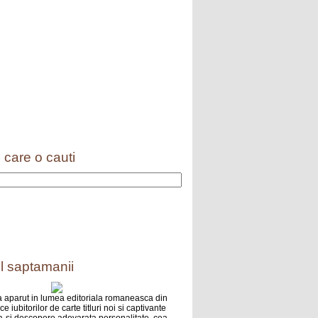
 care o cauti
l saptamanii
 aparut in lumea editoriala romaneasca din
e iubitorilor de carte titluri noi si captivante