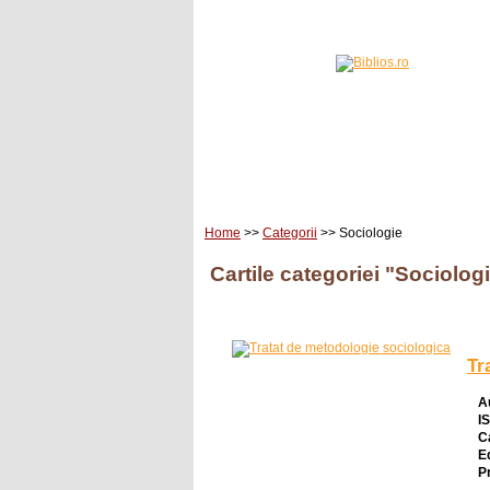
Home
Carti
Edituri
Home
>>
Categorii
>> Sociologie
Cartile categoriei "Sociolog
Tr
A
I
C
E
Pr