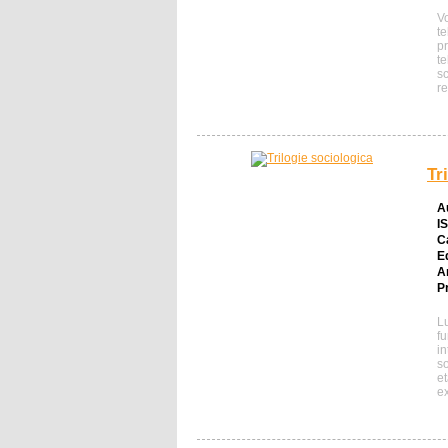
V
te
p
te
s
re
Tr
A
I
C
E
A
Pr
L
f
i
s
e
e