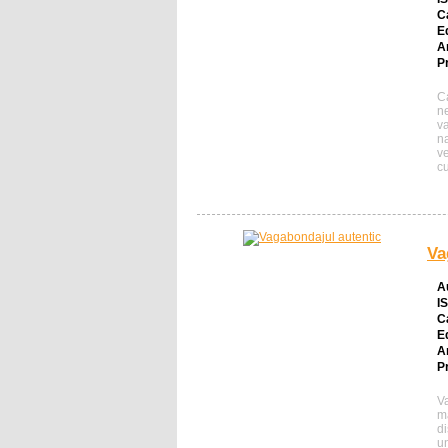
C
E
A
Pr
C
ne
va
na
v
c
Va
A
I
C
E
A
Pr
V
m
di
u