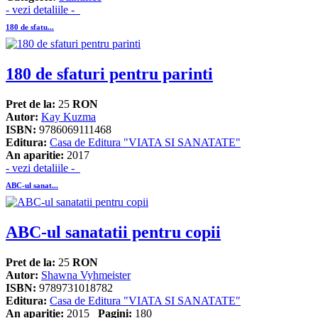
- vezi detaliile -
180 de sfatu...
180 de sfaturi pentru parinti
Pret de la:
25
RON
Autor:
Kay Kuzma
ISBN:
9786069111468
Editura:
Casa de Editura "VIATA SI SANATATE"
An aparitie:
2017
- vezi detaliile -
ABC-ul sanat...
ABC-ul sanatatii pentru copii
Pret de la:
25
RON
Autor:
Shawna Vyhmeister
ISBN:
9789731018782
Editura:
Casa de Editura "VIATA SI SANATATE"
An aparitie:
2015
Pagini:
180