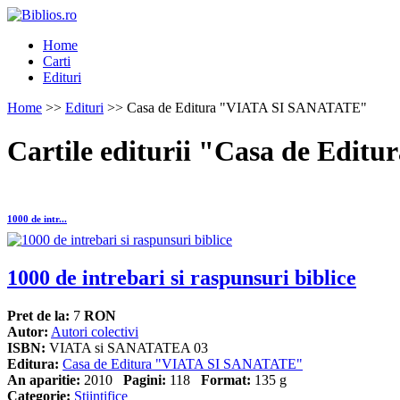
Home
Carti
Edituri
Home
>>
Edituri
>> Casa de Editura "VIATA SI SANATATE"
Cartile editurii "Casa de Ed
1000 de intr...
1000 de intrebari si raspunsuri biblice
Pret de la:
7
RON
Autor:
Autori colectivi
ISBN:
VIATA si SANATATEA 03
Editura:
Casa de Editura "VIATA SI SANATATE"
An aparitie:
2010
Pagini:
118
Format:
135 g
Categorie:
Stiintifice