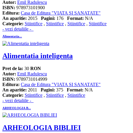
Autor:
Emil Radulescu
ISBN:
978973101900
Editura:
Casa de Editura "VIATA SI SANATATE"
An aparitie:
2015
Pagini:
176
Format:
N/A
Categorie:
Stiintifice
,
Stiintifice
,
Stiintifice
,
Stiintifice
- vezi detaliile -
Alimentatia...
Alimentatia inteligenta
Pret de la:
30
RON
Autor:
Emil Radulescu
ISBN:
9789731014999
Editura:
Casa de Editura "VIATA SI SANATATE"
An aparitie:
2011
Pagini:
375
Format:
N/A
Categorie:
Stiintifice
,
Stiintifice
,
Stiintifice
- vezi detaliile -
ARHEOLOGIA B...
ARHEOLOGIA BIBLIEI