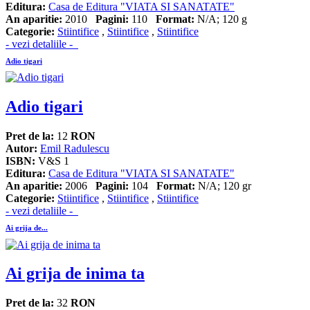
Editura:
Casa de Editura "VIATA SI SANATATE"
An aparitie:
2010
Pagini:
110
Format:
N/A; 120 g
Categorie:
Stiintifice
,
Stiintifice
,
Stiintifice
- vezi detaliile -
Adio tigari
Adio tigari
Pret de la:
12
RON
Autor:
Emil Radulescu
ISBN:
V&S 1
Editura:
Casa de Editura "VIATA SI SANATATE"
An aparitie:
2006
Pagini:
104
Format:
N/A; 120 gr
Categorie:
Stiintifice
,
Stiintifice
,
Stiintifice
- vezi detaliile -
Ai grija de...
Ai grija de inima ta
Pret de la:
32
RON