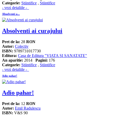
Categorie:
Stiintifice
,
Stiintifice
- vezi detaliile -
Absolventi a...
Absolventi ai curajului
Pret de la:
28
RON
Autor:
Colectiv
ISBN:
9789731017730
Editura:
Casa de Editura "VIATA SI SANATATE"
An aparitie:
2014
Pagini:
176
Categorie:
Stiintifice
,
Stiintifice
- vezi detaliile -
Adio pahar!
Adio pahar!
Pret de la:
12
RON
Autor:
Emil Radulescu
ISBN:
V&S 90