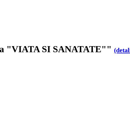
itura "VIATA SI SANATATE""
(detal