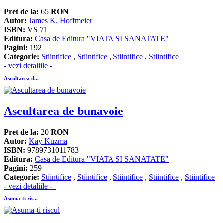
Pret de la:
65
RON
Autor:
James K. Hoffmeier
ISBN:
VS 71
Editura:
Casa de Editura "VIATA SI SANATATE"
Pagini:
192
Categorie:
Stiintifice
,
Stiintifice
,
Stiintifice
,
Stiintifice
- vezi detaliile -
Ascultarea d...
Ascultarea de bunavoie
Pret de la:
20
RON
Autor:
Kay Kuzma
ISBN:
9789731011783
Editura:
Casa de Editura "VIATA SI SANATATE"
Pagini:
259
Categorie:
Stiintifice
,
Stiintifice
,
Stiintifice
,
Stiintifice
,
Stiintifice
- vezi detaliile -
Asuma-ti ris...