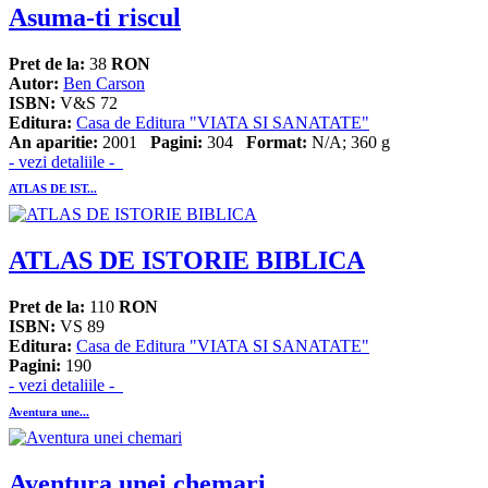
Asuma-ti riscul
Pret de la:
38
RON
Autor:
Ben Carson
ISBN:
V&S 72
Editura:
Casa de Editura "VIATA SI SANATATE"
An aparitie:
2001
Pagini:
304
Format:
N/A; 360 g
- vezi detaliile -
ATLAS DE IST...
ATLAS DE ISTORIE BIBLICA
Pret de la:
110
RON
ISBN:
VS 89
Editura:
Casa de Editura "VIATA SI SANATATE"
Pagini:
190
- vezi detaliile -
Aventura une...
Aventura unei chemari