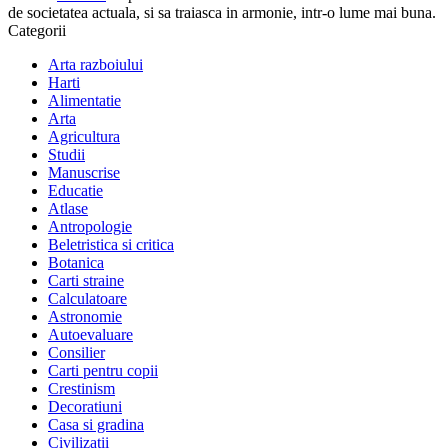
de societatea actuala, si sa traiasca in armonie, intr-o lume mai buna.
Categorii
Arta razboiului
Harti
Alimentatie
Arta
Agricultura
Studii
Manuscrise
Educatie
Atlase
Antropologie
Beletristica si critica
Botanica
Carti straine
Calculatoare
Astronomie
Autoevaluare
Consilier
Carti pentru copii
Crestinism
Decoratiuni
Casa si gradina
Civilizatii