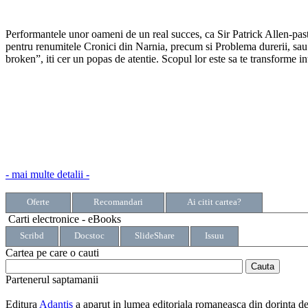
Performantele unor oameni de un real succes, ca Sir Patrick Allen-pasto
pentru renumitele Cronici din Narnia, precum si Problema durerii, sau
broken”, iti cer un popas de atentie. Scopul lor este sa te transforme i
- mai multe detalii -
Oferte
Recomandari
Ai citit cartea?
Carti electronice - eBooks
Scribd
Docstoc
SlideShare
Issuu
Cartea pe care o cauti
Partenerul saptamanii
Editura
Adantis
a aparut in lumea editoriala romaneasca din dorinta de a