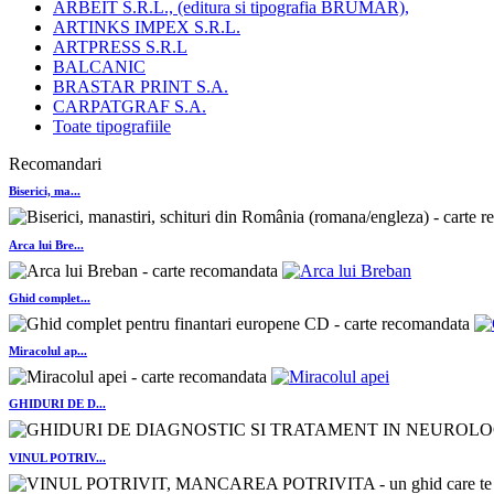
ARBEIT S.R.L., (editura si tipografia BRUMAR),
ARTINKS IMPEX S.R.L.
ARTPRESS S.R.L
BALCANIC
BRASTAR PRINT S.A.
CARPATGRAF S.A.
Toate tipografiile
Recomandari
Biserici, ma...
Arca lui Bre...
Ghid complet...
Miracolul ap...
GHIDURI DE D...
VINUL POTRIV...