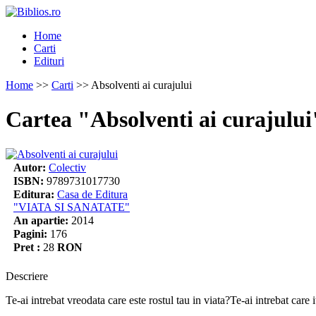
Home
Carti
Edituri
Home
>>
Carti
>> Absolventi ai curajului
Cartea "Absolventi ai curajului
Autor:
Colectiv
ISBN:
9789731017730
Editura:
Casa de Editura
"VIATA SI SANATATE"
An apartie:
2014
Pagini:
176
Pret :
28
RON
Descriere
Te-ai intrebat vreodata care este rostul tau in viata?Te-ai intrebat care it