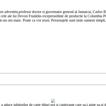
r adventist,profesor doctor si guvernator general al Jamaicai, Carlos Roa
 cele ale lui Devon Franklin-vicepresedinte de productie la Columbia Pi
ntr-un om mare. Poate ca vor reusi. Personajele sunt niste oameni simpli,
 aduce iubitorilor de carte titluri noi si captivante care sa-i ajute sa-s