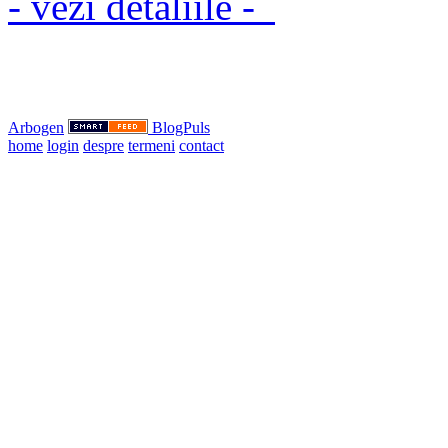
- vezi detaliile -
Arbogen
BlogPuls
home
login
despre
termeni
contact