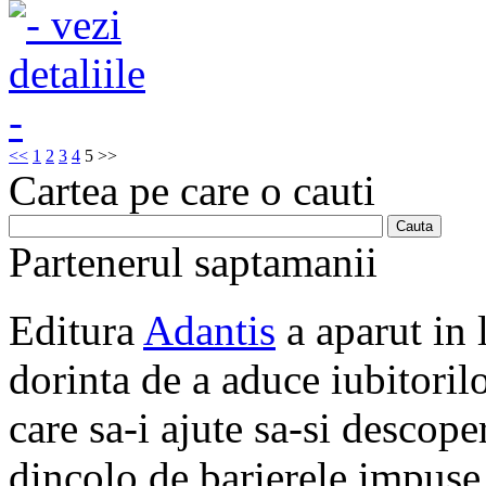
<<
1
2
3
4
5
>>
Cartea pe care o cauti
Partenerul saptamanii
Editura
Adantis
a aparut in 
dorinta de a aduce iubitorilo
care sa-i ajute sa-si descope
dincolo de barierele impuse 