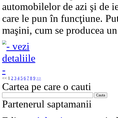
automobilelor de azi şi de i
care le pun în funcţiune. Pu
maşini, cum se producea un 
<<
1
2
3
4
5
6
7
8
9
>>
Cartea pe care o cauti
Partenerul saptamanii