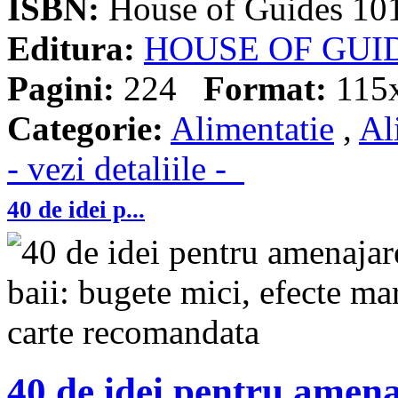
ISBN:
House of Guides 10
Editura:
HOUSE OF GUI
Pagini:
224
Format:
115
Categorie:
Alimentatie
,
Al
- vezi detaliile -
40 de idei p...
40 de idei pentru amena