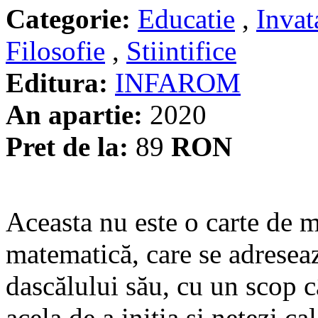
Categorie:
Educatie
,
Invat
Filosofie
,
Stiintifice
Editura:
INFAROM
An apartie:
2020
Pret de la:
89
RON
Aceasta nu este o carte de 
matematică, care se adreseaz
dascălului său, cu un scop c
acela de a iniţia şi netezi c