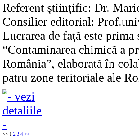
Referent ştiinţific: Dr. Mari
Consilier editorial: Prof.un
Lucrarea de faţã este prima 
“Contaminarea chimicã a pr
România”, elaboratã în colab
patru zone teritoriale ale R
<<
1
2
3
4
>>