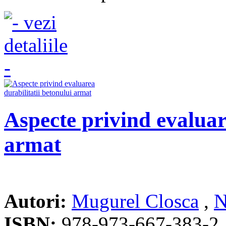
Aspecte privind evaluar
armat
Autori:
Mugurel Closca
,
N
ISBN:
978-973-667-383-2