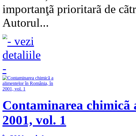
importanţã prioritarã de cãt
Autorul...
Contaminarea chimicã a
2001, vol. 1