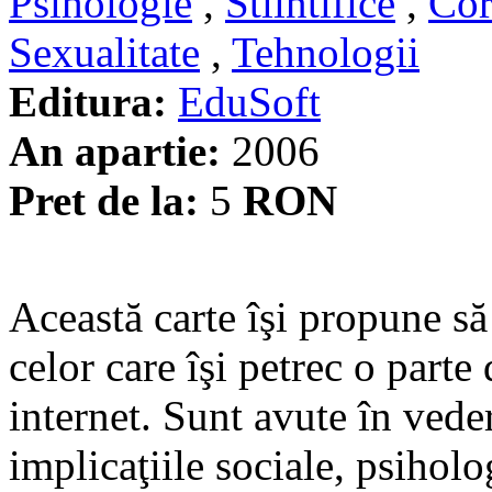
Psihologie
,
Stiintifice
,
Cor
Sexualitate
,
Tehnologii
Editura:
EduSoft
An apartie:
2006
Pret de la:
5
RON
Această carte îşi propune s
celor care îşi petrec o parte
internet. Sunt avute în veder
implicaţiile sociale, psiholog