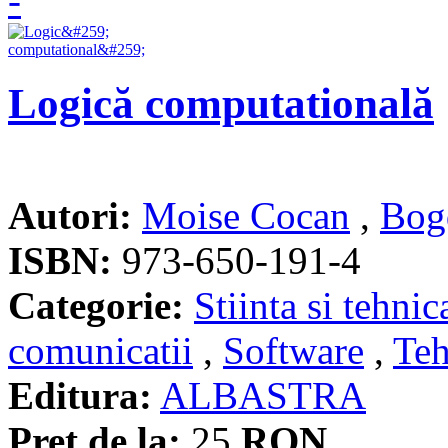
Logică computatională
Autori:
Moise Cocan
,
Bog
ISBN:
973-650-191-4
Categorie:
Stiinta si tehnic
comunicatii
,
Software
,
Teh
Editura:
ALBASTRA
Pret de la:
25
RON