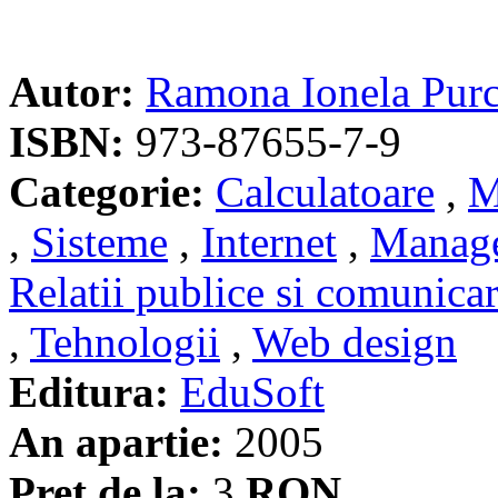
Autor:
Ramona Ionela Purc
ISBN:
973-87655-7-9
Categorie:
Calculatoare
,
M
,
Sisteme
,
Internet
,
Manag
Relatii publice si comunica
,
Tehnologii
,
Web design
Editura:
EduSoft
An apartie:
2005
Pret de la:
3
RON