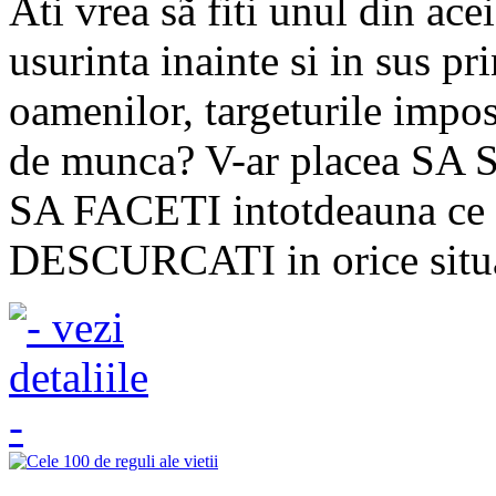
Ati vrea sã fiti unul din ace
usurinta inainte si in sus pr
oamenilor, targeturile impos
de munca? V-ar placea SA 
SA FACETI intotdeauna ce t
DESCURCATI in orice situati