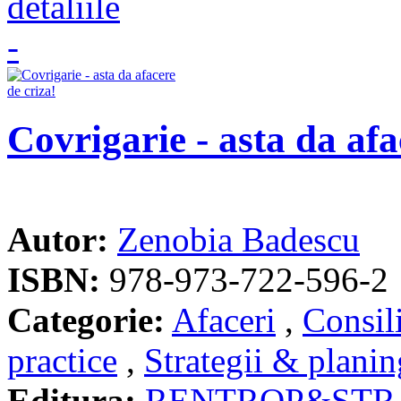
Covrigarie - asta da afa
Autor:
Zenobia Badescu
ISBN:
978-973-722-596-2
Categorie:
Afaceri
,
Consil
practice
,
Strategii & planin
Editura:
RENTROP&STR